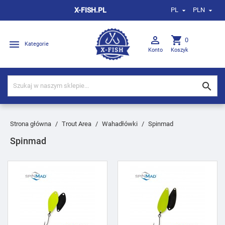
X-FISH.PL
PL
PLN



shopping_cart
0

Kategorie
Konto
Koszyk

Strona główna
Trout Area
Wahadłówki
Spinmad
Spinmad