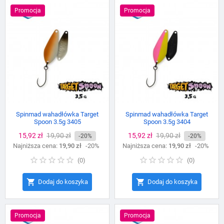
Promocja
Promocja
Spinmad wahadłówka Target
Spinmad wahadłówka Target
Spoon 3.5g 3405
Spoon 3.5g 3404
Cena
15,92 zł
Cena
19,90 zł
Cena
15,92 zł
Cena
19,90 zł
-20%
-20%
Najniższa cena:
podstawowa
19,90 zł
-20%
Najniższa cena:
podstawowa
19,90 zł
-20%
(
0
)
(
0
)


Dodaj do koszyka
Dodaj do koszyka
Promocja
Promocja