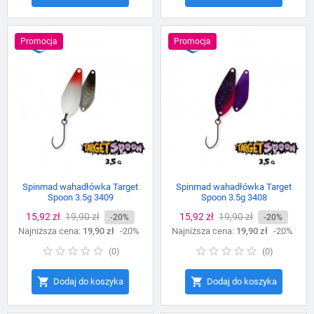
Promocja
Promocja
Spinmad wahadłówka Target
Spinmad wahadłówka Target
Spoon 3.5g 3409
Spoon 3.5g 3408
Cena
15,92 zł
Cena
19,90 zł
Cena
15,92 zł
Cena
19,90 zł
-20%
-20%
Najniższa cena:
podstawowa
19,90 zł
-20%
Najniższa cena:
podstawowa
19,90 zł
-20%
(
0
)
(
0
)


Dodaj do koszyka
Dodaj do koszyka