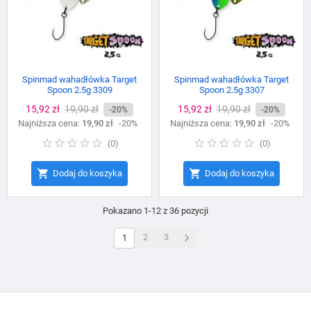
Spinmad wahadłówka Target
Spinmad wahadłówka Target
Spoon 2.5g 3309
Spoon 2.5g 3307
Cena
15,92 zł
Cena
19,90 zł
Cena
15,92 zł
Cena
19,90 zł
-20%
-20%
Najniższa cena:
podstawowa
19,90 zł
-20%
Najniższa cena:
podstawowa
19,90 zł
-20%
(
0
)
(
0
)


Dodaj do koszyka
Dodaj do koszyka
Pokazano 1-12 z 36 pozycji

2
3
1