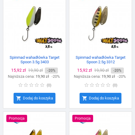
Spinmad wahadłówka Target
Spinmad wahadłówka Target
Spoon 3.5g 3403
Spoon 2.5g 3312
Cena
15,92 zł
Cena
19,90 zł
Cena
15,92 zł
Cena
19,90 zł
-20%
-20%
Najniższa cena:
podstawowa
19,90 zł
-20%
Najniższa cena:
podstawowa
19,90 zł
-20%
(
0
)
(
0
)


Dodaj do koszyka
Dodaj do koszyka
Promocja
Promocja