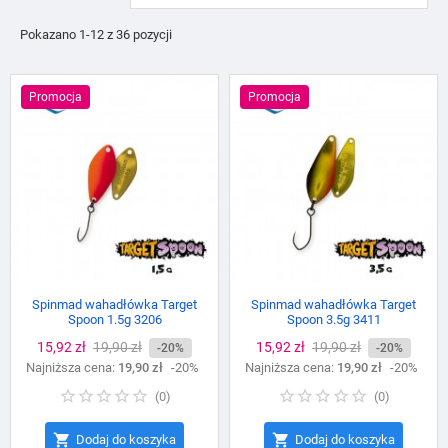
Pokazano 1-12 z 36 pozycji
Promocja
Promocja
Spinmad wahadłówka Target
Spinmad wahadłówka Target
Spoon 1.5g 3206
Spoon 3.5g 3411
Cena
15,92 zł
Cena
19,90 zł
Cena
15,92 zł
Cena
19,90 zł
-20%
-20%
Najniższa cena:
podstawowa
19,90 zł
-20%
Najniższa cena:
podstawowa
19,90 zł
-20%
(
0
)
(
0
)


Dodaj do koszyka
Dodaj do koszyka