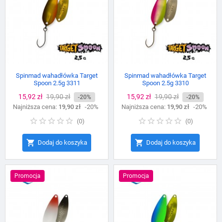
Spinmad wahadłówka Target
Spinmad wahadłówka Target
Spoon 2.5g 3311
Spoon 2.5g 3310
Cena
15,92 zł
Cena
19,90 zł
Cena
15,92 zł
Cena
19,90 zł
-20%
-20%
Najniższa cena:
podstawowa
19,90 zł
-20%
Najniższa cena:
podstawowa
19,90 zł
-20%
(
0
)
(
0
)


Dodaj do koszyka
Dodaj do koszyka
Promocja
Promocja