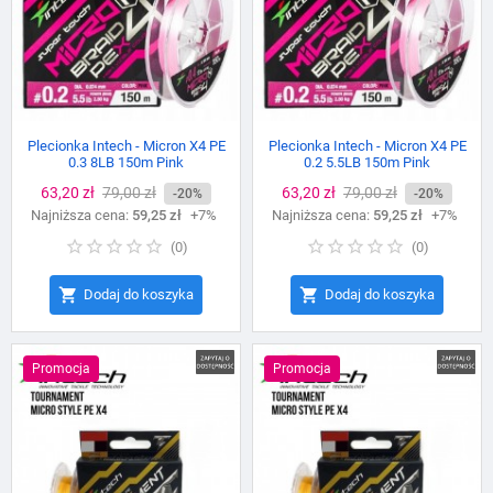
Plecionka Intech - Micron X4 PE
Plecionka Intech - Micron X4 PE
0.3 8LB 150m Pink
0.2 5.5LB 150m Pink
Cena
63,20 zł
Cena
79,00 zł
Cena
63,20 zł
Cena
79,00 zł
-20%
-20%
Najniższa cena:
podstawowa
59,25 zł
+7%
Najniższa cena:
podstawowa
59,25 zł
+7%
(
0
)
(
0
)


Dodaj do koszyka
Dodaj do koszyka
Promocja
Promocja