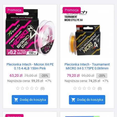
Promocja
Promocja
Plecionka Intech - Micron X4 PE
Plecionka Intech - Tournament
0.15 4.4LB 150m Pink
MICRO X4 0.175PE 0.069mm
150m
Cena
63,20 zł
Cena
79,00 zł
Cena
79,20 zł
Cena
99,00 zł
-20%
-20%
Najniższa cena:
podstawowa
59,25 zł
+7%
Najniższa cena:
podstawowa
74,25 zł
+7%
(
0
)
(
0
)


Dodaj do koszyka
Dodaj do koszyka