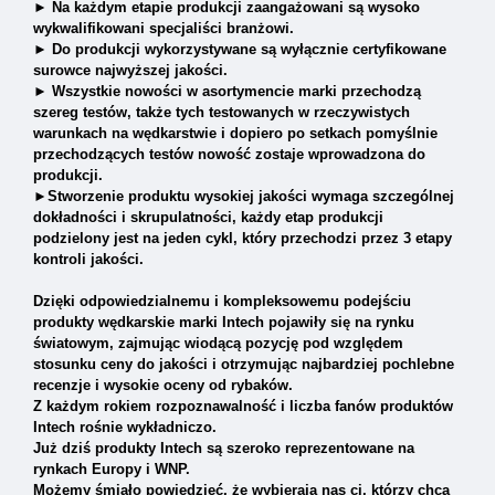
► Na każdym etapie produkcji zaangażowani są wysoko
wykwalifikowani specjaliści branżowi.
► Do produkcji wykorzystywane są wyłącznie certyfikowane
surowce najwyższej jakości.
► Wszystkie nowości w asortymencie marki przechodzą
szereg testów, także tych testowanych w rzeczywistych
warunkach na wędkarstwie i dopiero po setkach pomyślnie
przechodzących testów nowość zostaje wprowadzona do
produkcji.
►Stworzenie produktu wysokiej jakości wymaga szczególnej
dokładności i skrupulatności, każdy etap produkcji
podzielony jest na jeden cykl, który przechodzi przez 3 etapy
kontroli jakości.
Dzięki odpowiedzialnemu i kompleksowemu podejściu
produkty wędkarskie marki Intech pojawiły się na rynku
światowym, zajmując wiodącą pozycję pod względem
stosunku ceny do jakości i otrzymując najbardziej pochlebne
recenzje i wysokie oceny od rybaków.
Z każdym rokiem rozpoznawalność i liczba fanów produktów
Intech rośnie wykładniczo.
Już dziś produkty Intech są szeroko reprezentowane na
rynkach Europy i WNP.
Możemy śmiało powiedzieć, że wybierają nas ci, którzy chcą