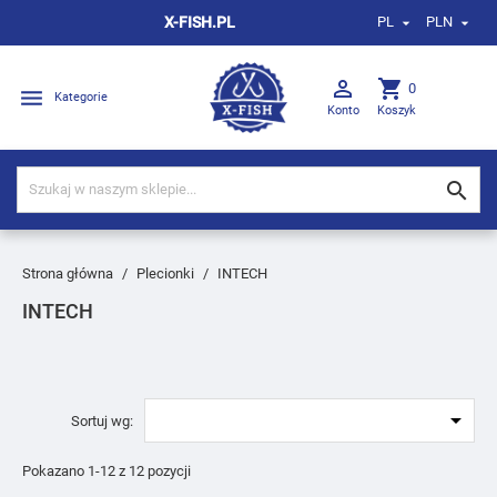
X-FISH.PL
PL
PLN



shopping_cart
0

Kategorie
Konto
Koszyk

Strona główna
Plecionki
INTECH
INTECH

Sortuj wg:
Pokazano 1-12 z 12 pozycji