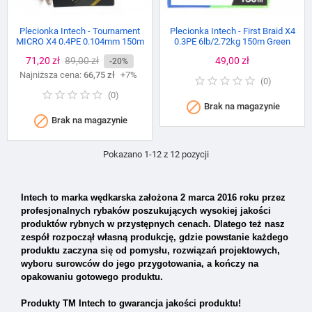
Plecionka Intech - Tournament
Plecionka Intech - First Braid X4
MICRO X4 0.4PE 0.104mm 150m
0.3PE 6lb/2.72kg 150m Green
Cena
71,20 zł
Cena
89,00 zł
Cena
49,00 zł
-20%
Najniższa cena:
podstawowa
66,75 zł
+7%
(
0
)
(
0
)

Brak na magazynie

Brak na magazynie
Pokazano 1-12 z 12 pozycji
Intech
to marka wędkarska założona 2 marca 2016 roku przez
profesjonalnych rybaków poszukujących wysokiej jakości
produktów rybnych w przystępnych cenach. Dlatego też nasz
zespół rozpoczął własną produkcję, gdzie powstanie każdego
produktu zaczyna się od pomysłu, rozwiązań projektowych,
wyboru surowców do jego przygotowania, a kończy na
opakowaniu gotowego produktu.
Produkty TM Intech to gwarancja jakości produktu!