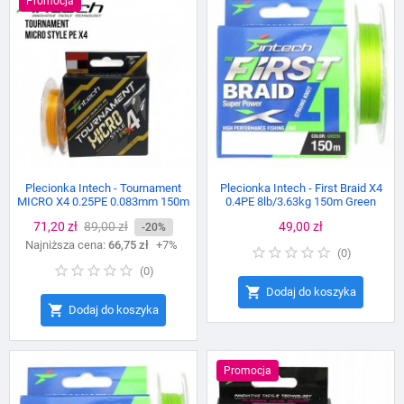
Promocja
Plecionka Intech - Tournament
Plecionka Intech - First Braid X4
MICRO X4 0.25PE 0.083mm 150m
0.4PE 8lb/3.63kg 150m Green
Cena
71,20 zł
Cena
89,00 zł
Cena
49,00 zł
-20%
Najniższa cena:
podstawowa
66,75 zł
+7%
(
0
)
(
0
)

Dodaj do koszyka

Dodaj do koszyka
Promocja