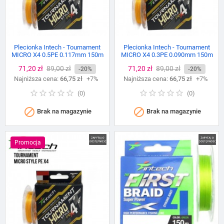
Plecionka Intech - Tournament
Plecionka Intech - Tournament
MICRO X4 0.5PE 0.117mm 150m
MICRO X4 0.3PE 0.090mm 150m
Cena
71,20 zł
Cena
89,00 zł
Cena
71,20 zł
Cena
89,00 zł
-20%
-20%
Najniższa cena:
podstawowa
66,75 zł
+7%
Najniższa cena:
podstawowa
66,75 zł
+7%
(
0
)
(
0
)


Brak na magazynie
Brak na magazynie
Promocja