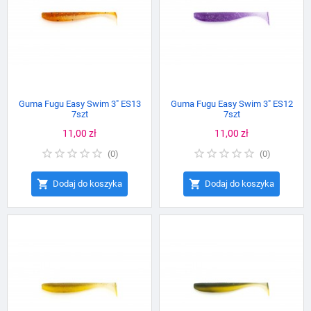
Guma Fugu Easy Swim 3" ES13
Guma Fugu Easy Swim 3" ES12
7szt
7szt
Cena
11,00 zł
Cena
11,00 zł
(
0
)
(
0
)


Dodaj do koszyka
Dodaj do koszyka