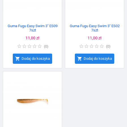
Guma Fugu Easy Swim 3" ES09
Guma Fugu Easy Swim 3" ES02
7szt
7szt
Cena
11,00 zł
Cena
11,00 zł
(
0
)
(
0
)


Dodaj do koszyka
Dodaj do koszyka