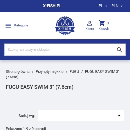
X-FISH.PL
PL
PLN



shopping_cart
0

Kategorie
Konto
Koszyk

Strona główna
Przynęty miękkie
FUGU
FUGU EASY SWIM 3”
(7.6cm)
FUGU EASY SWIM 3” (7.6cm)

Sortuj wg:
Pokazano 1-9 z 9 pozycji