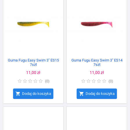
Guma Fugu Easy Swim 3" ES15
Guma Fugu Easy Swim 3" ES14
7szt
7szt
Cena
11,00 zł
Cena
11,00 zł
(
0
)
(
0
)


Dodaj do koszyka
Dodaj do koszyka