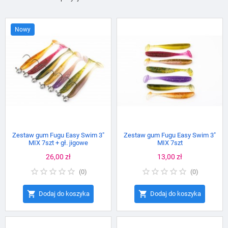
Nowy
Zestaw gum Fugu Easy Swim 3"
Zestaw gum Fugu Easy Swim 3"
MIX 7szt + gł. jigowe
MIX 7szt
Cena
26,00 zł
Cena
13,00 zł
(
0
)
(
0
)


Dodaj do koszyka
Dodaj do koszyka