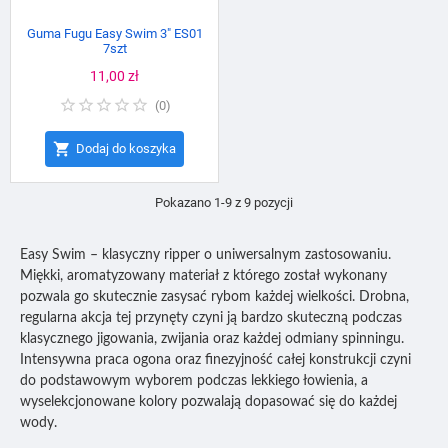
Guma Fugu Easy Swim 3" ES01
7szt
Cena
11,00 zł
(
0
)

Dodaj do koszyka
Pokazano 1-9 z 9 pozycji
Easy Swim – klasyczny ripper o uniwersalnym zastosowaniu.
Miękki, aromatyzowany materiał z którego został wykonany
pozwala go skutecznie zasysać rybom każdej wielkości. Drobna,
regularna akcja tej przynęty czyni ją bardzo skuteczną podczas
klasycznego jigowania, zwijania oraz każdej odmiany spinningu.
Intensywna praca ogona oraz finezyjność całej konstrukcji czyni
do podstawowym wyborem podczas lekkiego łowienia, a
wyselekcjonowane kolory pozwalają dopasować się do każdej
wody.