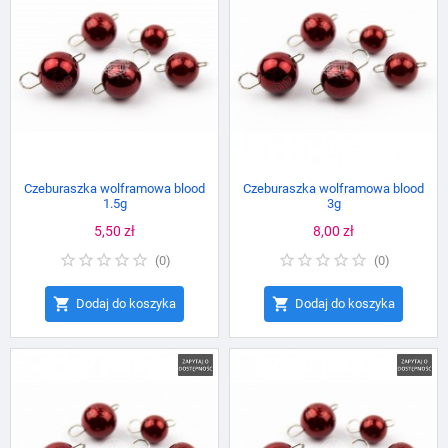
Czeburaszka wolframowa blood
Czeburaszka wolframowa blood
1.5g
3g
Cena
5,50 zł
Cena
8,00 zł
(
0
)
(
0
)


Dodaj do koszyka
Dodaj do koszyka