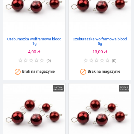
Czeburaszka wolframowa blood
Czeburaszka wolframowa blood
1g
5g
Cena
4,00 zł
Cena
13,00 zł
(
0
)
(
0
)


Brak na magazynie
Brak na magazynie