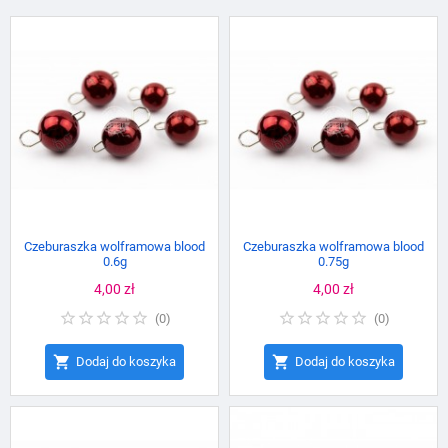
Czeburaszka wolframowa blood
Czeburaszka wolframowa blood
0.6g
0.75g
Cena
4,00 zł
Cena
4,00 zł
(
0
)
(
0
)


Dodaj do koszyka
Dodaj do koszyka