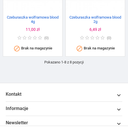
Czeburaszka wolframowa blood
Czeburaszka wolframowa blood
4g
2g
Cena
11,00 zł
Cena
6,49 zł
(
0
)
(
0
)


Brak na magazynie
Brak na magazynie
Pokazano 1-8 z 8 pozycji
Kontakt

Informacje

Newsletter
