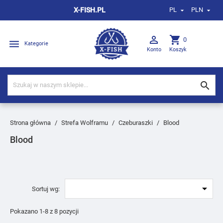
X-FISH.PL
PL
PLN



shopping_cart
0

Kategorie
Konto
Koszyk

Strona główna
Strefa Wolframu
Czeburaszki
Blood
Blood

Sortuj wg:
Pokazano 1-8 z 8 pozycji