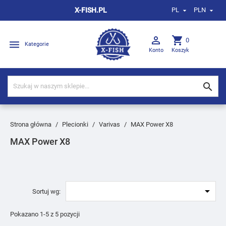
X-FISH.PL
PL
PLN



shopping_cart
0

Kategorie
Konto
Koszyk

Strona główna
Plecionki
Varivas
MAX Power X8
MAX Power X8

Sortuj wg:
Pokazano 1-5 z 5 pozycji