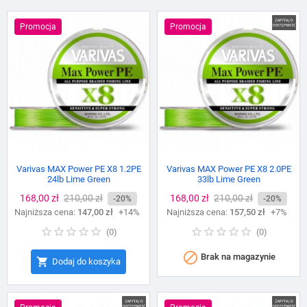
Promocja
Promocja
Varivas MAX Power PE X8 1.2PE
Varivas MAX Power PE X8 2.0PE
24lb Lime Green
33lb Lime Green
Cena
168,00 zł
Cena
210,00 zł
Cena
168,00 zł
Cena
210,00 zł
-20%
-20%
Najniższa cena:
podstawowa
147,00 zł
+14%
Najniższa cena:
podstawowa
157,50 zł
+7%
(
0
)
(
0
)

Brak na magazynie

Dodaj do koszyka