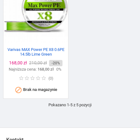
Varivas MAX Power PE X8 0.6PE
14.5lb Lime Green
Cena
168,00 zł
Cena
210,00 zł
-20%
Najniższa cena:
podstawowa
168,00 zł
0%
(
0
)

Brak na magazynie
Pokazano 1-5 z 5 pozycji
Kontakt