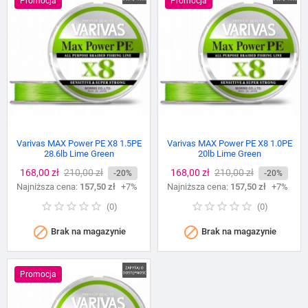
Promocja
Promocja
Varivas MAX Power PE X8 1.5PE
Varivas MAX Power PE X8 1.0PE
28.6lb Lime Green
20lb Lime Green
Cena
168,00 zł
Cena
210,00 zł
Cena
168,00 zł
Cena
210,00 zł
-20%
-20%
Najniższa cena:
podstawowa
157,50 zł
+7%
Najniższa cena:
podstawowa
157,50 zł
+7%
(
0
)
(
0
)


Brak na magazynie
Brak na magazynie
Promocja