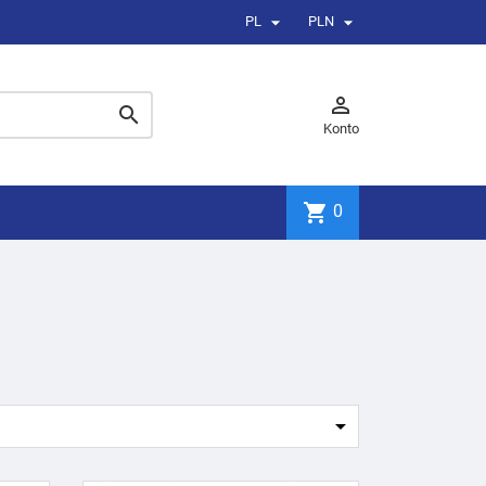


PL
PLN


Konto
shopping_cart
0
