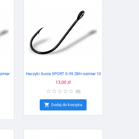
zmiar
Haczyki Gurza SPORT S-59 2BH rozmiar 10
Cena
13,00 zł
(
0
)

Dodaj do koszyka