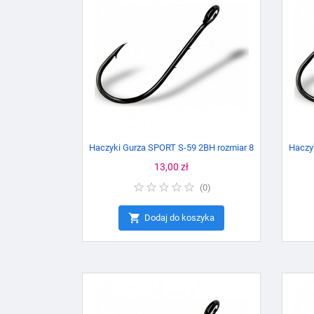
Haczyki Gurza SPORT S-59 2BH rozmiar 8
Haczy
Cena
13,00 zł
(
0
)

Dodaj do koszyka