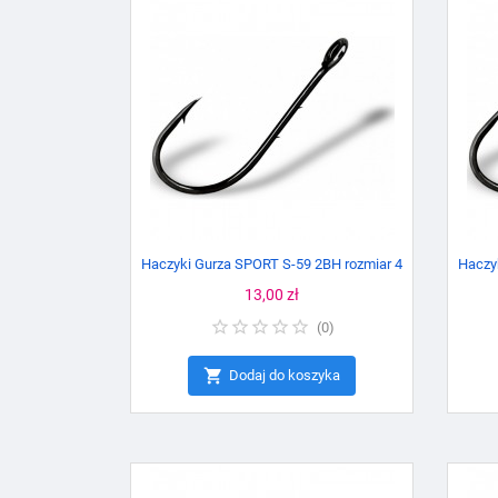
Haczyki Gurza SPORT S-59 2BH rozmiar 4
Haczy
Cena
13,00 zł
(
0
)

Dodaj do koszyka