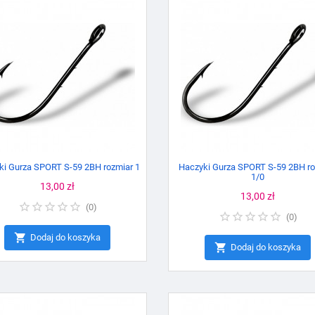
ki Gurza SPORT S-59 2BH rozmiar 1
Haczyki Gurza SPORT S-59 2BH ro
1/0
Cena
13,00 zł
Cena
13,00 zł
(
0
)
(
0
)

Dodaj do koszyka

Dodaj do koszyka