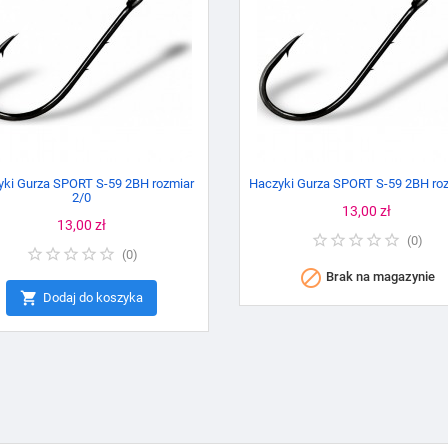
yki Gurza SPORT S-59 2BH rozmiar
Haczyki Gurza SPORT S-59 2BH roz
2/0
Cena
13,00 zł
Cena
13,00 zł
(
0
)
(
0
)

Brak na magazynie

Dodaj do koszyka