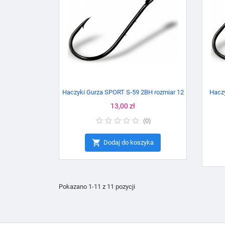
Haczyki Gurza SPORT S-59 2BH rozmiar 12
Hacz
Cena
13,00 zł
(
0
)

Dodaj do koszyka
Pokazano 1-11 z 11 pozycji