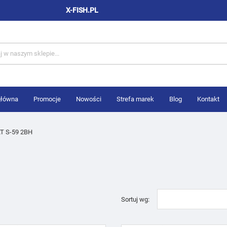
X-FISH.PL
główna
Promocje
Nowości
Strefa marek
Blog
Kontakt
T S-59 2BH
Sortuj wg: