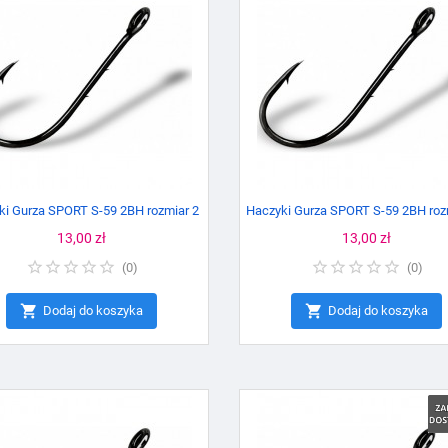
ki Gurza SPORT S-59 2BH rozmiar 2
Haczyki Gurza SPORT S-59 2BH roz
Cena
13,00 zł
Cena
13,00 zł
(
0
)
(
0
)


Dodaj do koszyka
Dodaj do koszyka