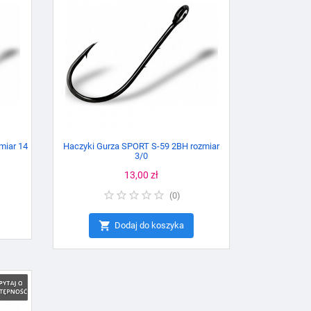
miar 14
Haczyki Gurza SPORT S-59 2BH rozmiar
3/0
Cena
13,00 zł
(
0
)

Dodaj do koszyka