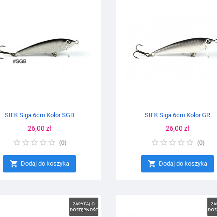
SIEK Siga 6cm Kolor SGB
SIEK Siga 6cm Kolor GR
Cena
26,00 zł
Cena
26,00 zł
(
0
)
(
0
)


Dodaj do koszyka
Dodaj do koszyka