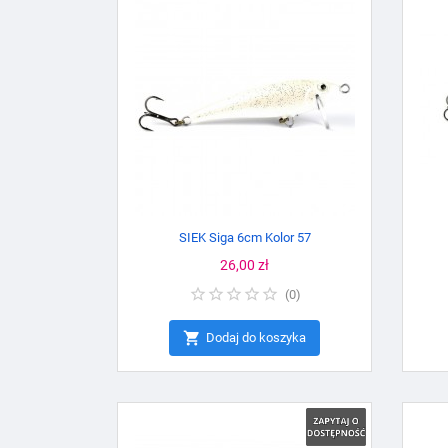
SIEK Siga 6cm Kolor 57
Cena
26,00 zł
(
0
)

Dodaj do koszyka