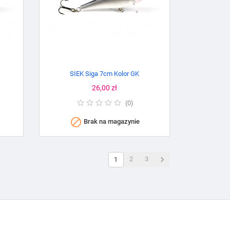
SIEK Siga 7cm Kolor GK
Cena
26,00 zł
(
0
)

Brak na magazynie

2
3
1