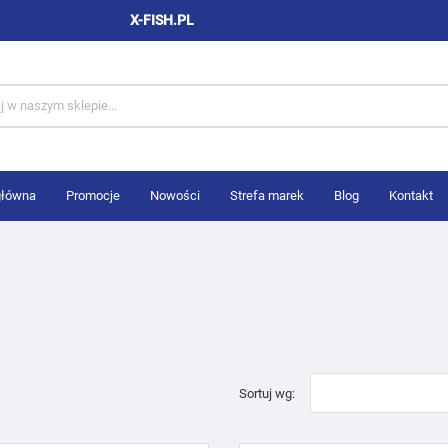
X-FISH.PL
główna
Promocje
Nowości
Strefa marek
Blog
Kontakt
Sortuj wg: