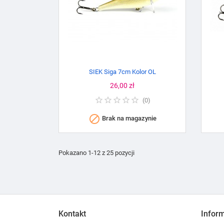
SIEK Siga 7cm Kolor OL
Cena
26,00 zł
(
0
)

Brak na magazynie
Pokazano 1-12 z 25 pozycji
Kontakt
Infor