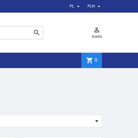


PL
PLN


Konto
shopping_cart
0
