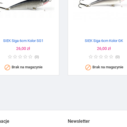
SIEK Siga 6cm Kolor SG1
SIEK Siga 6cm Kolor GK
Cena
26,00 zł
Cena
26,00 zł
(
0
)
(
0
)


Brak na magazynie
Brak na magazynie
macje
Newsletter