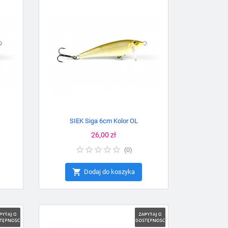
SIEK Siga 6cm Kolor OL
Cena
26,00 zł
(
0
)

Dodaj do koszyka