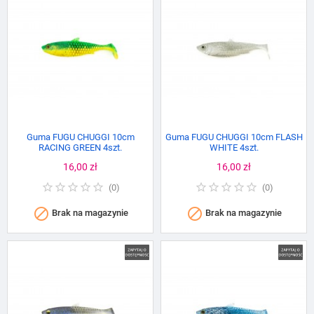
Guma FUGU CHUGGI 10cm
Guma FUGU CHUGGI 10cm FLASH
RACING GREEN 4szt.
WHITE 4szt.
Cena
16,00 zł
Cena
16,00 zł
(
0
)
(
0
)


Brak na magazynie
Brak na magazynie