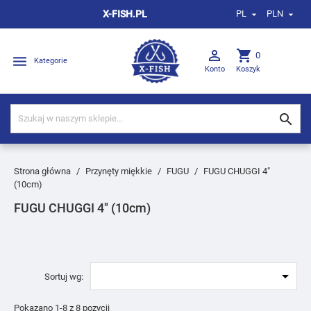
X-FISH.PL
PL
PLN



shopping_cart
0

Kategorie
Konto
Koszyk

Strona główna
Przynęty miękkie
FUGU
FUGU CHUGGI 4″
(10cm)
FUGU CHUGGI 4″ (10cm)

Sortuj wg:
Pokazano 1-8 z 8 pozycji