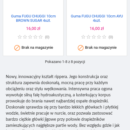
Guma FUGU CHUGGI 10cm
Guma FUGU CHUGGI 10cm AYU
BROWN SUGAR 4szt.
4szt.
Cena
16,00 zł
Cena
16,00 zł
(
0
)
(
0
)


Brak na magazynie
Brak na magazynie
Pokazano 1-8 z 8 pozycji
Nowy, innowacyjny kształt rippera. Jego konstrukcja oraz
struktura zapewnia doskonałą, mocną pracę przy każdym
obciążeniu oraz stylu wędkowania. Intensywna praca ogona
wywołuje silną falę hydroakustyczną, a lusterkujący korpus
prowokuje do brania nawet najbardziej ospałe drapieżniki.
Doskonale sprawdza się przy bardzo lekkich główkach i płytkiej
wodzie, świetnie pracuje w nurcie, oraz pozwala zastosować
bardzo ciężkie główki jigowe przy połowie drapieżników
zamieszkujących najgłębsze partie wody. Bez względu gdzie i jak