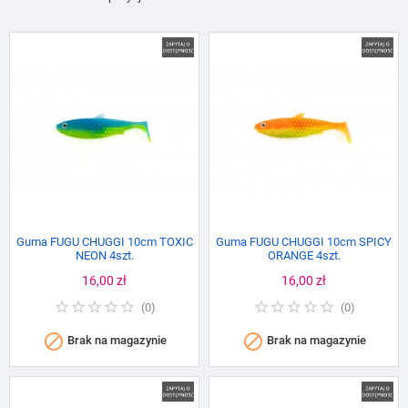
Guma FUGU CHUGGI 10cm TOXIC
Guma FUGU CHUGGI 10cm SPICY
NEON 4szt.
ORANGE 4szt.
Cena
16,00 zł
Cena
16,00 zł
(
0
)
(
0
)


Brak na magazynie
Brak na magazynie