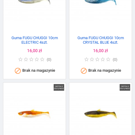
Guma FUGU CHUGGI 10cm
Guma FUGU CHUGGI 10cm
ELECTRIC 4szt.
CRYSTAL BLUE 4szt.
Cena
16,00 zł
Cena
16,00 zł
(
0
)
(
0
)


Brak na magazynie
Brak na magazynie