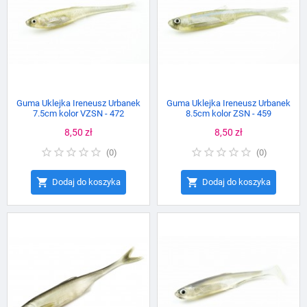
Guma Uklejka Ireneusz Urbanek
Guma Uklejka Ireneusz Urbanek
7.5cm kolor VZSN - 472
8.5cm kolor ZSN - 459
Cena
8,50 zł
Cena
8,50 zł
(
0
)
(
0
)


Dodaj do koszyka
Dodaj do koszyka