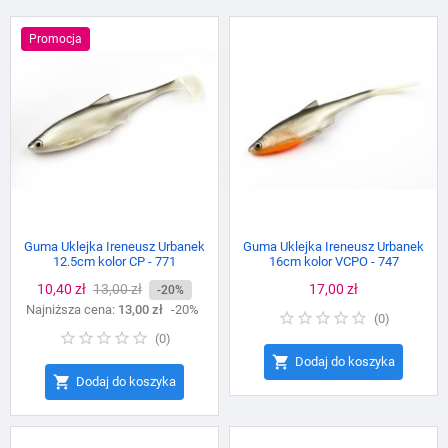
Promocja
Guma Uklejka Ireneusz Urbanek
Guma Uklejka Ireneusz Urbanek
12.5cm kolor CP - 771
16cm kolor VCPO - 747
Cena
10,40 zł
Cena
13,00 zł
Cena
17,00 zł
-20%
Najniższa cena:
podstawowa
13,00 zł
-20%
(
0
)
(
0
)

Dodaj do koszyka

Dodaj do koszyka