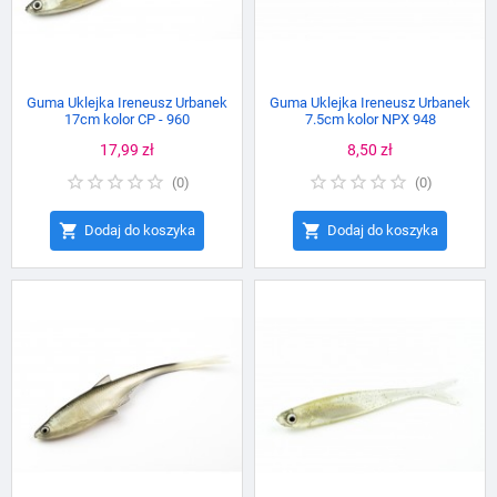
Guma Uklejka Ireneusz Urbanek
Guma Uklejka Ireneusz Urbanek
17cm kolor CP - 960
7.5cm kolor NPX 948
Cena
17,99 zł
Cena
8,50 zł
(
0
)
(
0
)


Dodaj do koszyka
Dodaj do koszyka