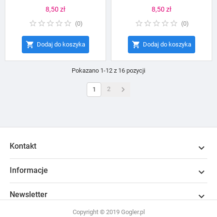
Cena
8,50 zł
Cena
8,50 zł
(
0
)
(
0
)


Dodaj do koszyka
Dodaj do koszyka
Pokazano 1-12 z 16 pozycji

2
1
Kontakt

Informacje

Newsletter

Copyright © 2019 Gogler.pl