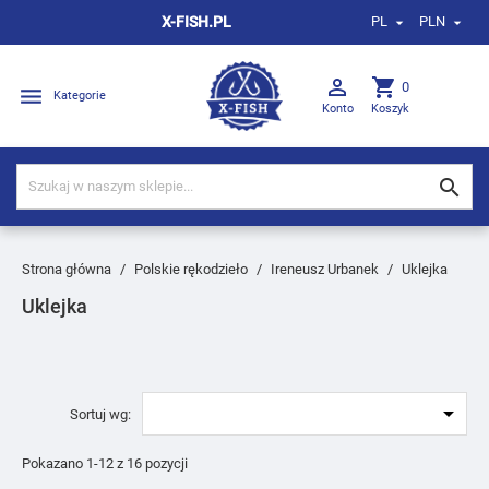
X-FISH.PL
PL
PLN



shopping_cart
0

Kategorie
Konto
Koszyk

Strona główna
Polskie rękodzieło
Ireneusz Urbanek
Uklejka
Uklejka

Sortuj wg:
Pokazano 1-12 z 16 pozycji