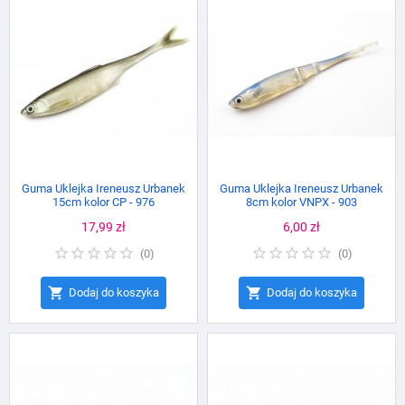
Guma Uklejka Ireneusz Urbanek
Guma Uklejka Ireneusz Urbanek
15cm kolor CP - 976
8cm kolor VNPX - 903
Cena
17,99 zł
Cena
6,00 zł
(
0
)
(
0
)


Dodaj do koszyka
Dodaj do koszyka