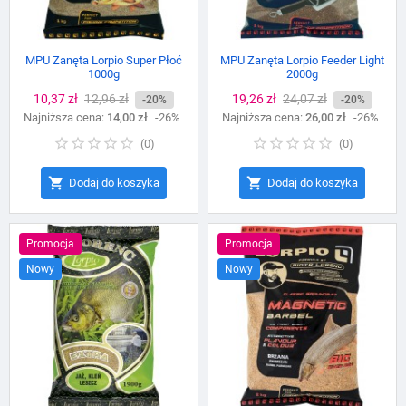
MPU Zanęta Lorpio Super Płoć
MPU Zanęta Lorpio Feeder Light
1000g
2000g
Cena
10,37 zł
Cena
12,96 zł
Cena
19,26 zł
Cena
24,07 zł
-20%
-20%
Najniższa cena:
podstawowa
14,00 zł
-26%
Najniższa cena:
podstawowa
26,00 zł
-26%
(
0
)
(
0
)


Dodaj do koszyka
Dodaj do koszyka
Promocja
Promocja
Nowy
Nowy