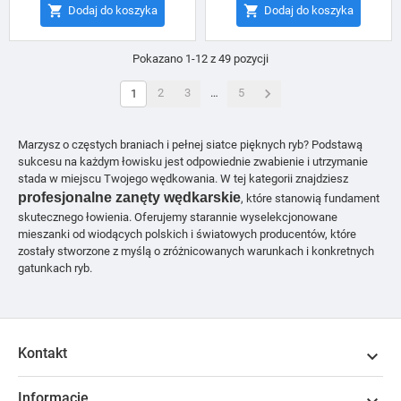


Dodaj do koszyka
Dodaj do koszyka
Pokazano 1-12 z 49 pozycji

2
3
…
5
1
Marzysz o częstych braniach i pełnej siatce pięknych ryb? Podstawą
sukcesu na każdym łowisku jest odpowiednie zwabienie i utrzymanie
stada w miejscu Twojego wędkowania. W tej kategorii znajdziesz
profesjonalne zanęty wędkarskie
, które stanowią fundament
skutecznego łowienia. Oferujemy starannie wyselekcjonowane
mieszanki od wiodących polskich i światowych producentów, które
zostały stworzone z myślą o zróżnicowanych warunkach i konkretnych
gatunkach ryb.
Kontakt

Informacje