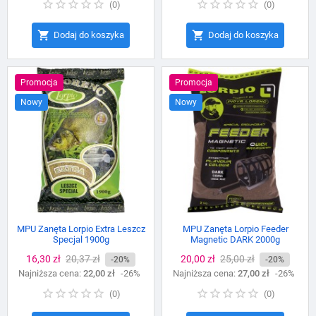
(
0
)
(
0
)


Dodaj do koszyka
Dodaj do koszyka
Promocja
Promocja
Nowy
Nowy
MPU Zanęta Lorpio Extra Leszcz
MPU Zanęta Lorpio Feeder
Specjal 1900g
Magnetic DARK 2000g
Cena
16,30 zł
Cena
20,37 zł
Cena
20,00 zł
Cena
25,00 zł
-20%
-20%
Najniższa cena:
podstawowa
22,00 zł
-26%
Najniższa cena:
podstawowa
27,00 zł
-26%
(
0
)
(
0
)