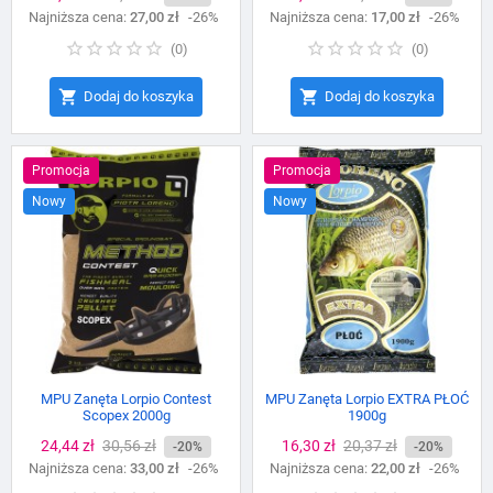
Najniższa cena:
podstawowa
27,00 zł
-26%
Najniższa cena:
podstawowa
17,00 zł
-26%
(
0
)
(
0
)


Dodaj do koszyka
Dodaj do koszyka
Promocja
Promocja
Nowy
Nowy
MPU Zanęta Lorpio Contest
MPU Zanęta Lorpio EXTRA PŁOĆ
Scopex 2000g
1900g
Cena
24,44 zł
Cena
30,56 zł
Cena
16,30 zł
Cena
20,37 zł
-20%
-20%
Najniższa cena:
podstawowa
33,00 zł
-26%
Najniższa cena:
podstawowa
22,00 zł
-26%