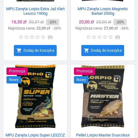
MPU Zanęta Lorpio Extra Jaź Kleń
MPU Zanęta Lorpio Magnetic
Leszcz 1900g
Barbel 2000g
Cena
16,30 zł
Cena
20,37 zł
Cena
20,00 zł
Cena
25,00 zł
-20%
-20%
Najniższa cena:
podstawowa
22,00 zł
-26%
Najniższa cena:
podstawowa
27,00 zł
-26%
(
0
)
(
0
)


Dodaj do koszyka
Dodaj do koszyka
Promocja
Promocja
Nowy
Nowy
MPU Zanęta Lorpio Super LESZCZ
Pellet Lorpio Master Duocolour