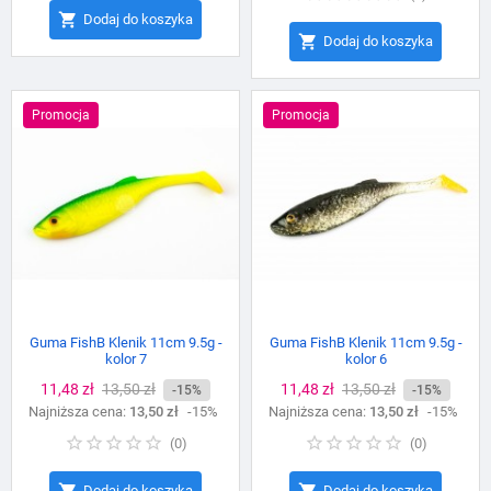

Dodaj do koszyka

Dodaj do koszyka
Promocja
Promocja
Guma FishB Klenik 11cm 9.5g -
Guma FishB Klenik 11cm 9.5g -
kolor 7
kolor 6
Cena
11,48 zł
Cena
13,50 zł
Cena
11,48 zł
Cena
13,50 zł
-15%
-15%
Najniższa cena:
podstawowa
13,50 zł
-15%
Najniższa cena:
podstawowa
13,50 zł
-15%
(
0
)
(
0
)


Dodaj do koszyka
Dodaj do koszyka