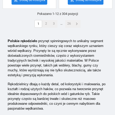
Pokazano 1-12 z 304 pozycji

2
3
…
26
1
Polskie rękodzieło
przynęt spinningowych to unikalny segment
wędkarskiego rynku, który cieszy się coraz większym uznaniem
wśród wędkarzy. Przynęty te są ręcznie wykonywane przez
doświadczonych rzemieślników, często z wykorzystaniem
tradycyjnych technik i wysokiej jakości materiałów. W Polsce
powstaje wiele przynęt, takich jak woblery, blachy, gumy czy
muchy, które wyróżniają się nie tylko skutecznością, ale także
estetyką i precyzją wykonania.
Rękodzielnicy dbają o każdy detal, od kolorystyki i malowania, po
kształt i rodzaj użytych haków, co pozwala na tworzenie przynęt
idealnie dopasowanych do polskich wód i gatunków ryb. Takie
przynęty często są bardziej trwałe i skuteczne niż masowo
produkowane odpowiedniki, co czyni je cennym nabytkiem dla
pasjonatów wędkarstwa.