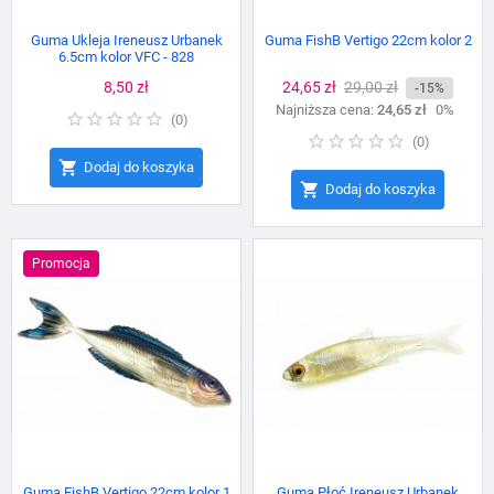
Guma Ukleja Ireneusz Urbanek
Guma FishB Vertigo 22cm kolor 2
6.5cm kolor VFC - 828
Cena
8,50 zł
Cena
24,65 zł
Cena
29,00 zł
-15%
Najniższa cena:
podstawowa
24,65 zł
0%
(
0
)
(
0
)

Dodaj do koszyka

Dodaj do koszyka
Promocja
Guma FishB Vertigo 22cm kolor 1
Guma Płoć Ireneusz Urbanek