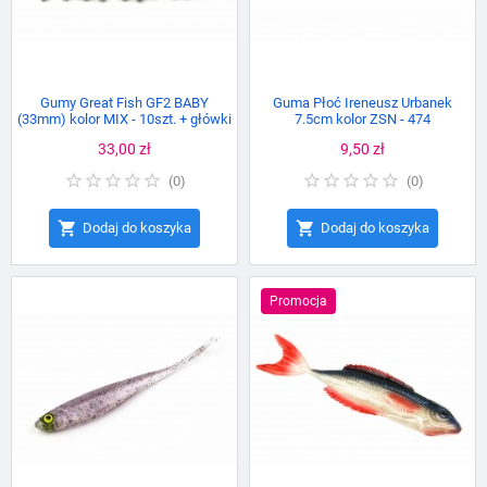
Gumy Great Fish GF2 BABY
Guma Płoć Ireneusz Urbanek
(33mm) kolor MIX - 10szt. + główki
7.5cm kolor ZSN - 474
jigowe mini
Cena
33,00 zł
Cena
9,50 zł
(
0
)
(
0
)


Dodaj do koszyka
Dodaj do koszyka
Promocja