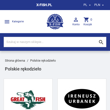
X-FISH.PL
PL
PLN



shopping_cart
0

Kategorie
Konto
Koszyk

Strona główna
Polskie rękodzieło
Polskie rękodzieło