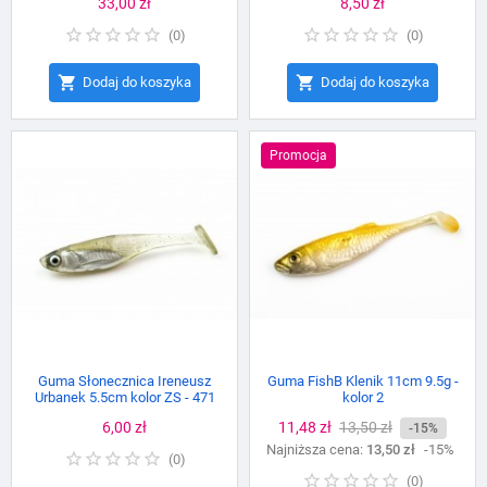
Cena
33,00 zł
Cena
8,50 zł
(
0
)
(
0
)


Dodaj do koszyka
Dodaj do koszyka
Promocja
Guma Słonecznica Ireneusz
Guma FishB Klenik 11cm 9.5g -
Urbanek 5.5cm kolor ZS - 471
kolor 2
Cena
6,00 zł
Cena
11,48 zł
Cena
13,50 zł
-15%
Najniższa cena:
podstawowa
13,50 zł
-15%
(
0
)
(
0
)