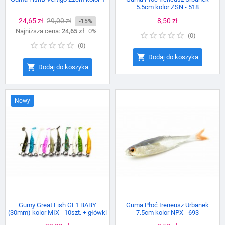
5.5cm kolor ZSN - 518
Cena
24,65 zł
Cena
29,00 zł
Cena
8,50 zł
-15%
Najniższa cena:
podstawowa
24,65 zł
0%
(
0
)
(
0
)

Dodaj do koszyka

Dodaj do koszyka
Nowy
Gumy Great Fish GF1 BABY
Guma Płoć Ireneusz Urbanek
(30mm) kolor MIX - 10szt. + główki
7.5cm kolor NPX - 693
jigowe mini