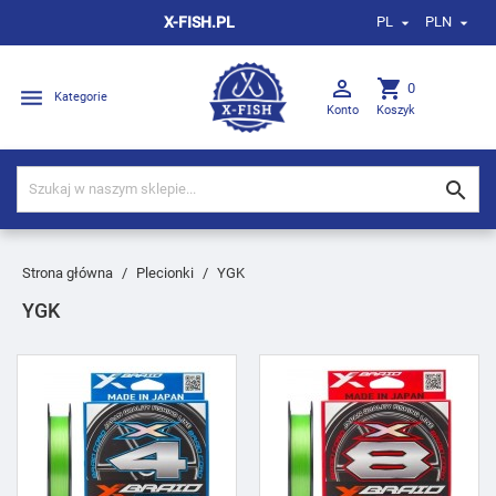
X-FISH.PL
PL
PLN



shopping_cart
0

Kategorie
Konto
Koszyk

Strona główna
Plecionki
YGK
YGK