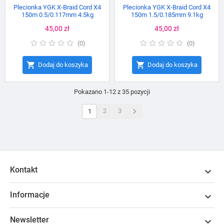
Plecionka YGK X-Braid Cord X4
Plecionka YGK X-Braid Cord X4
150m 0.5/0.117mm 4.5kg
150m 1.5/0.185mm 9.1kg
Cena
45,00 zł
Cena
45,00 zł
(
0
)
(
0
)


Dodaj do koszyka
Dodaj do koszyka
Pokazano 1-12 z 35 pozycji

2
3
1
Kontakt

Informacje

Newsletter
