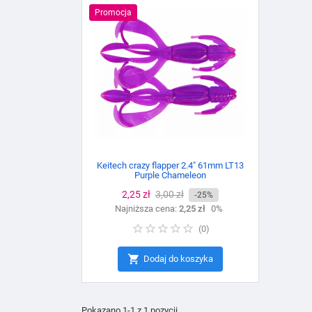
Promocja
Keitech crazy flapper 2.4" 61mm LT13
Purple Chameleon
Cena
2,25 zł
Cena
3,00 zł
-25%
Najniższa cena:
podstawowa
2,25 zł
0%
(
0
)

Dodaj do koszyka
Pokazano 1-1 z 1 pozycji