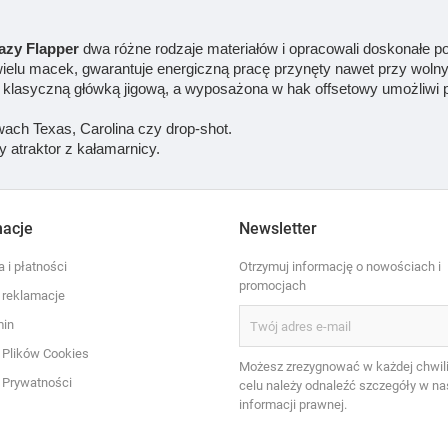
azy Flapper
dwa różne rodzaje materiałów i opracowali doskonałe poł
i wielu macek, gwarantuje energiczną pracę przynęty nawet przy wol
 z klasyczną główką jigową, a wyposażona w hak offsetowy umożliwi
ach Texas, Carolina czy drop-shot.
atraktor z kałamarnicy.
macje
Newsletter
 i płatności
Otrzymuj informację o nowościach i
promocjach
i reklamacje
min
a Plików Cookies
Możesz zrezygnować w każdej chwili
a Prywatności
celu należy odnaleźć szczegóły w na
informacji prawnej.