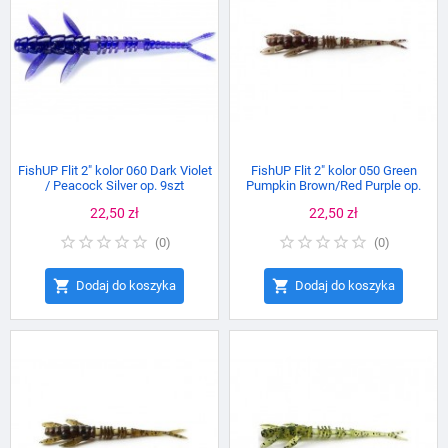
FishUP Flit 2" kolor 060 Dark Violet
FishUP Flit 2" kolor 050 Green
/ Peacock Silver op. 9szt
Pumpkin Brown/Red Purple op.
9szt
Cena
22,50 zł
Cena
22,50 zł
(
0
)
(
0
)


Dodaj do koszyka
Dodaj do koszyka