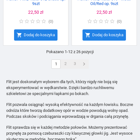
9szt
Oil/Red op. 9szt
Cena
22,50 zł
Cena
22,50 zł
(
0
)
(
0
)


Dodaj do koszyka
Dodaj do koszyka
Pokazano 1-12 z 26 pozycji

2
3
1
Flit jest doskonałym wyborem dla tych, którzy nigdy nie boją się
eksperymentować w wędkarstwie. Dzięki bardzo ruchliwemu
szkieletowi ze specjalnymi łapkami po bokach.
Flit pozwala osiągnąć wysoką efektywność na każdym łowisku. Boczne
odnóża które tworzą dodatkowy opór w wodzie powodują wolny opad.
Podczas skoków i podciągania wprowadzają w drgania całą przynętę.
Flit sprawdza się w każdej metodzie połowów. Możemy prezentować
przynętę za pomocą czeburaszki czy klasycznej głowki jig. Jest wysoce
skuteczny w metodzie „bocznego troka”.