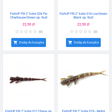
FishUP Flit 2" kolor 026 Flo
FishUP Flit 2" kolor 016 Lox/Green
Chartreuse/Green op. 9szt
Black op. 9szt
Cena
22,50 zł
Cena
22,50 zł
(
0
)
(
0
)


Dodaj do koszyka
Dodaj do koszyka
FishUP Flit 2" kolor 012 Chaos op.
FishUP Flit 2" kolor 019 - Motor