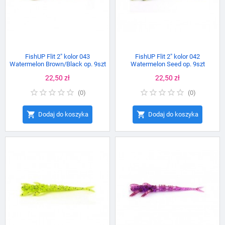
FishUP Flit 2" kolor 043
FishUP Flit 2" kolor 042
Watermelon Brown/Black op. 9szt
Watermelon Seed op. 9szt
Cena
22,50 zł
Cena
22,50 zł
(
0
)
(
0
)


Dodaj do koszyka
Dodaj do koszyka