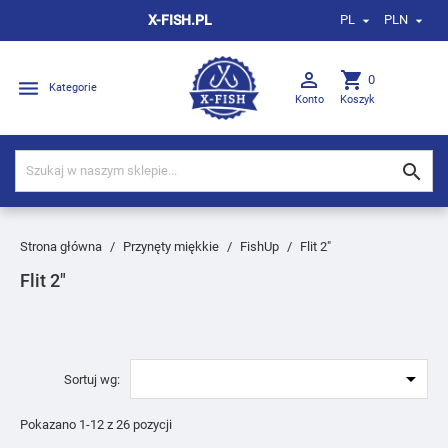
X-FISH.PL
PL
PLN



shopping_cart
0

Kategorie
Konto
Koszyk

Strona główna
Przynęty miękkie
FishUp
Flit 2″
Flit 2″

Sortuj wg:
Pokazano 1-12 z 26 pozycji