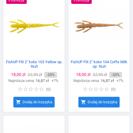
Promocja
Promocja
FishUP Flit 2" kolor 103 Yellow op.
FishUP Flit 2" kolor 104 Coffe Milk
9szt
op. 9szt
Cena
18,00 zł
Cena
22,50 zł
Cena
18,00 zł
Cena
22,50 zł
-20%
-20%
Najniższa cena:
podstawowa
16,87 zł
+7%
Najniższa cena:
podstawowa
16,87 zł
+7%
(
0
)
(
0
)


Dodaj do koszyka
Dodaj do koszyka