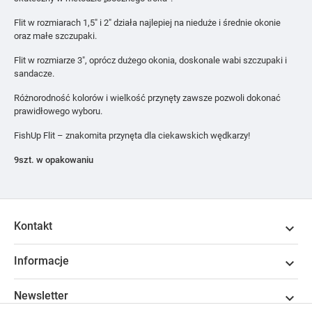
Flit w rozmiarach 1,5″ i 2″ działa najlepiej na nieduże i średnie okonie
oraz małe szczupaki.
Flit w rozmiarze 3″, oprócz dużego okonia, doskonale wabi szczupaki i
sandacze.
Różnorodność kolorów i wielkość przynęty zawsze pozwoli dokonać
prawidłowego wyboru.
FishUp Flit – znakomita przynęta dla ciekawskich wędkarzy!
9szt. w opakowaniu
Kontakt

Informacje

Newsletter
