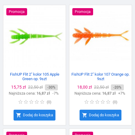
Promocja
Promocja
FishUP Flit 2" kolor 105 Apple
FishUP Flit 2" kolor 107 Orange op.
Green op. 9szt
9szt
Cena
15,75 zł
Cena
22,50 zł
Cena
18,00 zł
Cena
22,50 zł
-30%
-20%
Najniższa cena:
podstawowa
16,87 zł
-7%
Najniższa cena:
podstawowa
16,87 zł
+7%
(
0
)
(
0
)


Dodaj do koszyka
Dodaj do koszyka