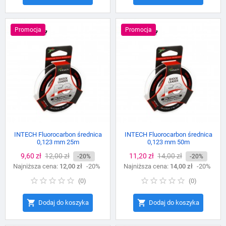
Promocja
Promocja
INTECH Fluorocarbon średnica
INTECH Fluorocarbon średnica
0,123 mm 25m
0,123 mm 50m
Cena
9,60 zł
Cena
12,00 zł
Cena
11,20 zł
Cena
14,00 zł
-20%
-20%
Najniższa cena:
podstawowa
12,00 zł
-20%
Najniższa cena:
podstawowa
14,00 zł
-20%
(
0
)
(
0
)


Dodaj do koszyka
Dodaj do koszyka