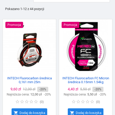
Pokazano 1-12 z 44 pozycji
Promocja
Promocja
INTECH Fluorocarbon średnica
INTECH Fluorocarbon FC Micron
0,161 mm 25m
średnica 0.15mm 1.54kg
Cena
9,60 zł
Cena
12,00 zł
Cena
4,40 zł
Cena
5,50 zł
-20%
-20%
Najniższa cena:
podstawowa
12,00 zł
-20%
Najniższa cena:
podstawowa
5,50 zł
-20%
(
0
)
(
0
)


Dodaj do koszyka
Dodaj do koszyka