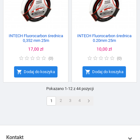
INTECH Fluorocarbon średnica
INTECH Fluorocarbon średnica
0,352 mm 25m
0.20mm 25m
Cena
17,00 zł
Cena
10,00 zł
(
0
)
(
0
)


Dodaj do koszyka
Dodaj do koszyka
Pokazano 1-12 z 44 pozycji

2
3
4
1
Kontakt
