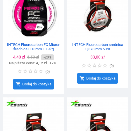
INTECH Fluorocarbon FC Micron
INTECH Fluorocarbon średnica
średnica 0.13mm 1.19kg
0,373 mm 50m
Cena
4,40 zł
Cena
5,50 zł
Cena
33,00 zł
-20%
Najniższa cena:
podstawowa
4,12 zł
+7%
(
0
)
(
0
)

Dodaj do koszyka

Dodaj do koszyka