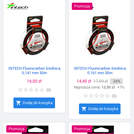
Promocja
INTECH Fluorocarbon średnica
INTECH Fluorocarbon średnica
0,141 mm 50m
0.161 mm 50m
Cena
16,00 zł
Cena
14,40 zł
Cena
17,99 zł
-20%
Najniższa cena:
podstawowa
13,50 zł
+7%
(
0
)
(
0
)

Dodaj do koszyka

Dodaj do koszyka
Promocja
Promocja