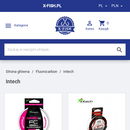
X-FISH.PL
PL
PLN



shopping_cart
0

Kategorie
Konto
Koszyk

Strona główna
Fluorocarbon
Intech
Intech