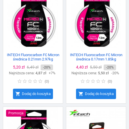
INTECH Fluorocarbon FC Micron
INTECH Fluorocarbon FC Micron
średnica 0.21mm 2.97kg
średnica 0.17mm 1.85kg
Cena
5,20 zł
Cena
6,49 zł
Cena
4,40 zł
Cena
5,50 zł
-20%
-20%
Najniższa cena:
podstawowa
4,87 zł
+7%
Najniższa cena:
podstawowa
5,50 zł
-20%
(
0
)
(
0
)


Dodaj do koszyka
Dodaj do koszyka
Promocja