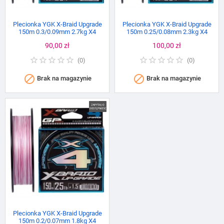
Plecionka YGK X-Braid Upgrade
Plecionka YGK X-Braid Upgrade
150m 0.3/0.09mm 2.7kg X4
150m 0.25/0.08mm 2.3kg X4
Cena
90,00 zł
Cena
100,00 zł
(
0
)
(
0
)


Brak na magazynie
Brak na magazynie
Plecionka YGK X-Braid Upgrade
150m 0.2/0.07mm 1.8kg X4