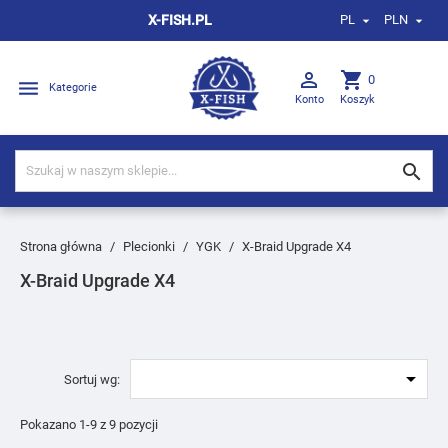
X-FISH.PL
PL
PLN



shopping_cart
0

Kategorie
Konto
Koszyk

Strona główna
Plecionki
YGK
X-Braid Upgrade X4
X-Braid Upgrade X4

Sortuj wg:
Pokazano 1-9 z 9 pozycji