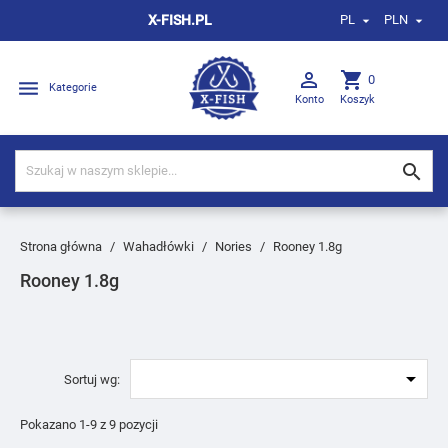
X-FISH.PL
PL
PLN



shopping_cart
0

Kategorie
Konto
Koszyk

Strona główna
Wahadłówki
Nories
Rooney 1.8g
Rooney 1.8g

Sortuj wg:
Pokazano 1-9 z 9 pozycji