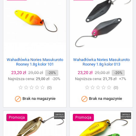
Wahadłówka Nories Masukuroto
Wahadłówka Nories Masukuroto
Rooney 1.8g kolor 101
Rooney 1.8g kolor 013
Cena
23,20 zł
Cena
29,00 zł
Cena
23,20 zł
Cena
29,00 zł
-20%
-20%
Najniższa cena:
podstawowa
29,00 zł
-20%
Najniższa cena:
podstawowa
21,75 zł
+7%
(
0
)
(
0
)


Brak na magazynie
Brak na magazynie
Promocja
Promocja