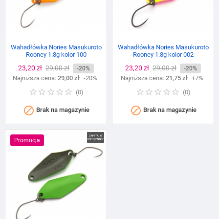
Wahadłówka Nories Masukuroto
Wahadłówka Nories Masukuroto
Rooney 1.8g kolor 100
Rooney 1.8g kolor 002
Cena
23,20 zł
Cena
29,00 zł
Cena
23,20 zł
Cena
29,00 zł
-20%
-20%
Najniższa cena:
podstawowa
29,00 zł
-20%
Najniższa cena:
podstawowa
21,75 zł
+7%
(
0
)
(
0
)


Brak na magazynie
Brak na magazynie
Promocja