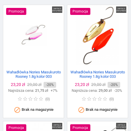
Promocja
Promocja
Wahadłówka Nories Masukuroto
Wahadłówka Nories Masukuroto
Rooney 1.8g kolor 003
Rooney 1.8g kolor 033
Cena
23,20 zł
Cena
29,00 zł
Cena
23,20 zł
Cena
29,00 zł
-20%
-20%
Najniższa cena:
podstawowa
21,75 zł
+7%
Najniższa cena:
podstawowa
29,00 zł
-20%
(
0
)
(
0
)


Brak na magazynie
Brak na magazynie
Promocja
Promocja