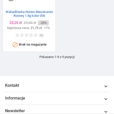
Wahadłówka Nories Masukuroto
Rooney 1.8g kolor 006
Cena
23,20 zł
Cena
29,00 zł
-20%
Najniższa cena:
podstawowa
21,75 zł
+7%
(
0
)

Brak na magazynie
Pokazano 1-9 z 9 pozycji
Kontakt

Informacje

Newsletter
