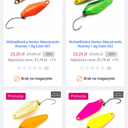
Wahadłówka Nories Masukuroto
Wahadłówka Nories Masukuroto
Rooney 1.8g kolor 001
Rooney 1.8g kolor 052
Cena
23,20 zł
Cena
29,00 zł
Cena
23,20 zł
Cena
29,00 zł
-20%
-20%
Najniższa cena:
podstawowa
21,75 zł
+7%
Najniższa cena:
podstawowa
21,75 zł
+7%
(
0
)
(
0
)


Brak na magazynie
Brak na magazynie
Promocja
Promocja