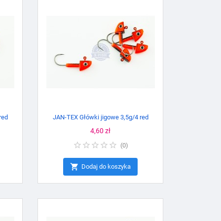
red
JAN-TEX Główki jigowe 3,5g/4 red
Cena
4,60 zł
(
0
)

Dodaj do koszyka