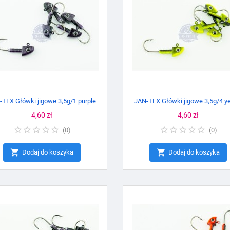
-TEX Główki jigowe 3,5g/1 purple
JAN-TEX Główki jigowe 3,5g/4 y
Cena
4,60 zł
Cena
4,60 zł
(
0
)
(
0
)


Dodaj do koszyka
Dodaj do koszyka