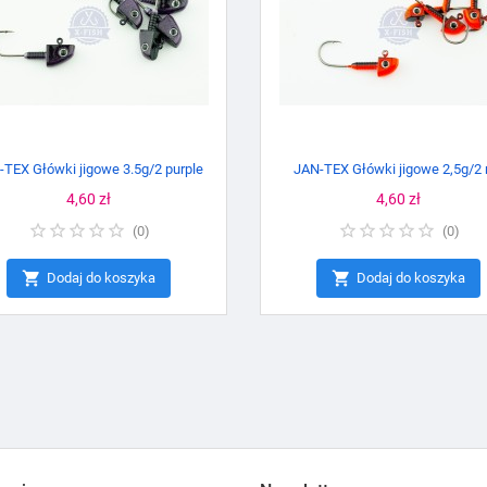
-TEX Główki jigowe 3.5g/2 purple
JAN-TEX Główki jigowe 2,5g/2 
Cena
4,60 zł
Cena
4,60 zł
(
0
)
(
0
)


Dodaj do koszyka
Dodaj do koszyka