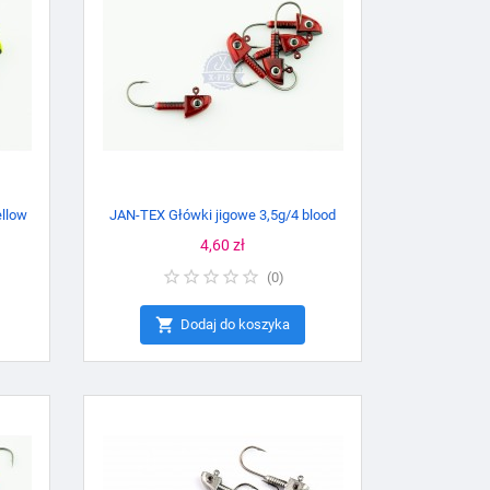
ellow
JAN-TEX Główki jigowe 3,5g/4 blood
Cena
4,60 zł
(
0
)

Dodaj do koszyka