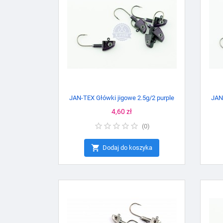
JAN-TEX Główki jigowe 2.5g/2 purple
JAN
Cena
4,60 zł
(
0
)

Dodaj do koszyka