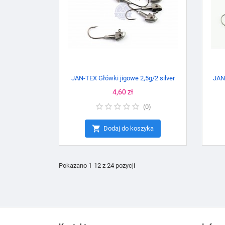
JAN-TEX Główki jigowe 2,5g/2 silver
JAN
Cena
4,60 zł
(
0
)

Dodaj do koszyka
Pokazano 1-12 z 24 pozycji