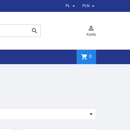


PL
PLN


Konto
shopping_cart
0
