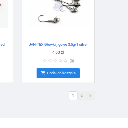
red
JAN-TEX Główki jigowe 3,5g/1 silver
Cena
4,60 zł
(
0
)

Dodaj do koszyka

2
1