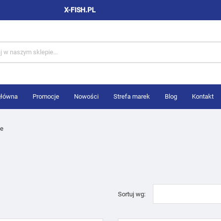
X-FISH.PL
główna
Promocje
Nowości
Strefa marek
Blog
Kontakt
we
Sortuj wg: