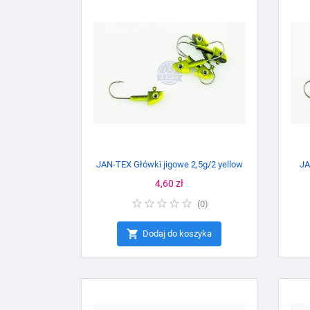
JAN-TEX Główki jigowe 2,5g/2 yellow
JA
Cena
4,60 zł
(
0
)

Dodaj do koszyka