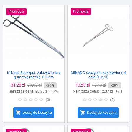
Promocja
Promocja
Mikado Szczypce zakrzywione z
MIKADO szczypce zakrzywione 4
gumową rączką 16.5cm
cale (10cm)
Cena
31,20 zł
Cena
39,00 zł
Cena
13,20 zł
Cena
16,49 zł
-20%
-20%
Najniższa cena:
podstawowa
29,25 zł
+7%
Najniższa cena:
podstawowa
12,37 zł
+7%
(
0
)
(
0
)


Dodaj do koszyka
Dodaj do koszyka