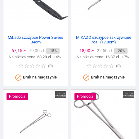
Mikado szczypce Power Savers
MIKADO szczypce zakrzywione
34cm
7cali (17.8cm)
Cena
67,15 zł
Cena
79,00 zł
Cena
18,00 zł
Cena
22,50 zł
-15%
-20%
Najniższa cena:
podstawowa
63,20 zł
+6%
Najniższa cena:
podstawowa
16,87 zł
+7%
(
0
)
(
0
)


Brak na magazynie
Brak na magazynie
Promocja
Promocja