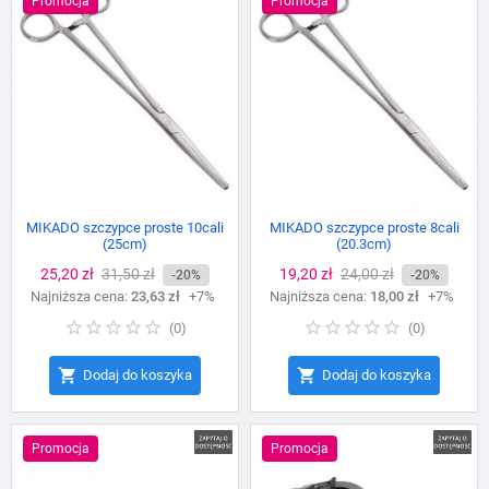
Promocja
Promocja
MIKADO szczypce proste 10cali
MIKADO szczypce proste 8cali
(25cm)
(20.3cm)
Cena
25,20 zł
Cena
31,50 zł
Cena
19,20 zł
Cena
24,00 zł
-20%
-20%
Najniższa cena:
podstawowa
23,63 zł
+7%
Najniższa cena:
podstawowa
18,00 zł
+7%
(
0
)
(
0
)


Dodaj do koszyka
Dodaj do koszyka
Promocja
Promocja