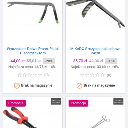
Wyczepiacz Daiwa Prorex Pistol
MIKADO Szczypce pistoletowe
Disgorger 24cm
24cm
Cena
44,00 zł
Cena
55,01 zł
Cena
35,70 zł
Cena
42,00 zł
-20%
-15%
Najniższa cena:
podstawowa
46,75 zł
-6%
Najniższa cena:
podstawowa
33,60 zł
+6%
(
0
)
(
0
)


Brak na magazynie
Brak na magazynie
Promocja
Promocja