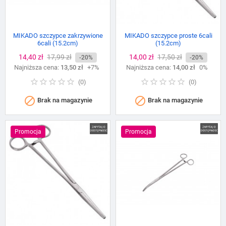
MIKADO szczypce zakrzywione
MIKADO szczypce proste 6cali
6cali (15.2cm)
(15.2cm)
Cena
14,40 zł
Cena
17,99 zł
Cena
14,00 zł
Cena
17,50 zł
-20%
-20%
Najniższa cena:
podstawowa
13,50 zł
+7%
Najniższa cena:
podstawowa
14,00 zł
0%
(
0
)
(
0
)


Brak na magazynie
Brak na magazynie
Promocja
Promocja