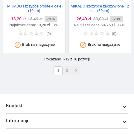
MIKADO szczypce proste 4 cale
MIKADO szczypce zakrzywione 12
(10cm)
cali (30cm)
Cena
13,20 zł
Cena
16,49 zł
Cena
26,40 zł
Cena
33,00 zł
-20%
-20%
Najniższa cena:
podstawowa
13,20 zł
0%
Najniższa cena:
podstawowa
24,75 zł
+7%
(
0
)
(
0
)


Brak na magazynie
Brak na magazynie
Pokazano 1-12 z 16 pozycji

2
1
Kontakt

Informacje
