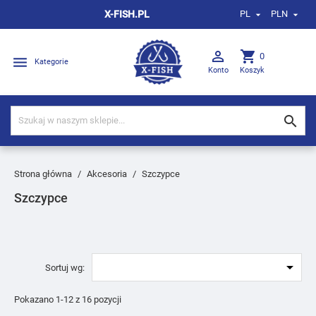
X-FISH.PL
PL
PLN



shopping_cart
0

Kategorie
Konto
Koszyk

Strona główna
Akcesoria
Szczypce
Szczypce

Sortuj wg:
Pokazano 1-12 z 16 pozycji