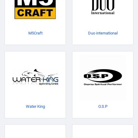
M5Craft
Duo international
Water King
O.S.P