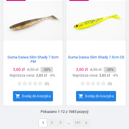
Guma Daiwa Slim Shady 7.5cm
Guma Daiwa Slim Shady 7.5cm CS
FM
Cena
3,60 zł
Cena
4,50 zł
Cena
3,60 zł
Cena
4,50 zł
-20%
-20%
Najniższa cena:
podstawowa
3,83 zł
-6%
Najniższa cena:
podstawowa
3,83 zł
-6%
(
0
)
(
0
)


Dodaj do koszyka
Dodaj do koszyka
Pokazano 1-12 z 1683 pozycji

2
3
…
141
1