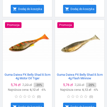


Dodaj do koszyka
Dodaj do koszyka
Promocja
Promocja
Guma Daiwa PX Belly Shad 8.5cm
Guma Daiwa PX Belly Shad 8.5cm
4g Motor Oil Tiger
4g Flash Minnow
Cena
5,76 zł
Cena
7,20 zł
Cena
5,76 zł
Cena
7,20 zł
-20%
-20%
Najniższa cena:
podstawowa
6,12 zł
-6%
Najniższa cena:
podstawowa
6,12 zł
-6%
(
0
)
(
0
)


Dodaj do koszyka
Dodaj do koszyka