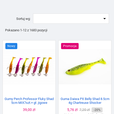

Sortuj wg:
Pokazano 1-12 z 1683 pozycji
Nowy
Promocja
Gumy Perch Professor Fluky Shad
Guma Daiwa PX Belly Shad 8.5cm
5cm MIX7szt.+ gł. jigowe
4g Chartreuse Shocker
Cena
39,00 zł
Cena
5,76 zł
Cena
7,20 zł
-20%