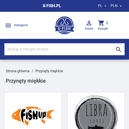
X-FISH.PL
PL
PLN



shopping_cart
0

Kategorie
Konto
Koszyk

Strona główna
Przynęty miękkie
Przynęty miękkie