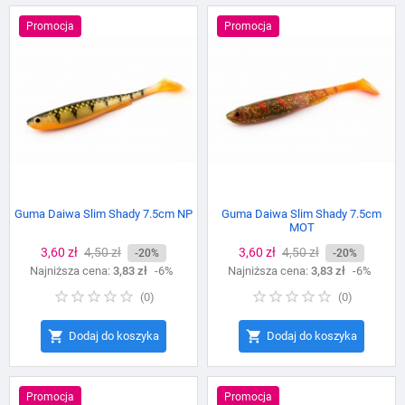
Promocja
Promocja
Guma Daiwa Slim Shady 7.5cm NP
Guma Daiwa Slim Shady 7.5cm
MOT
Cena
3,60 zł
Cena
4,50 zł
Cena
3,60 zł
Cena
4,50 zł
-20%
-20%
Najniższa cena:
podstawowa
3,83 zł
-6%
Najniższa cena:
podstawowa
3,83 zł
-6%
(
0
)
(
0
)


Dodaj do koszyka
Dodaj do koszyka
Promocja
Promocja