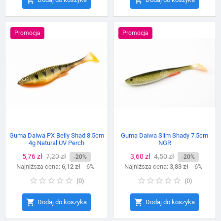
Promocja
Promocja
Guma Daiwa PX Belly Shad 8.5cm
Guma Daiwa Slim Shady 7.5cm
4g Natural UV Perch
NGR
Cena
5,76 zł
Cena
7,20 zł
Cena
3,60 zł
Cena
4,50 zł
-20%
-20%
Najniższa cena:
podstawowa
6,12 zł
-6%
Najniższa cena:
podstawowa
3,83 zł
-6%
(
0
)
(
0
)


Dodaj do koszyka
Dodaj do koszyka