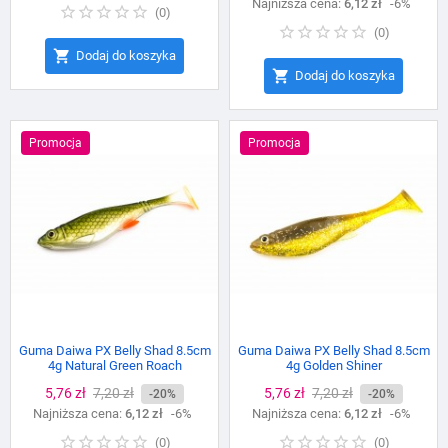
Najniższa cena:
podstawowa
6,12 zł
-6%
(
0
)
(
0
)

Dodaj do koszyka

Dodaj do koszyka
Promocja
Promocja
Guma Daiwa PX Belly Shad 8.5cm
Guma Daiwa PX Belly Shad 8.5cm
4g Natural Green Roach
4g Golden Shiner
Cena
5,76 zł
Cena
7,20 zł
Cena
5,76 zł
Cena
7,20 zł
-20%
-20%
Najniższa cena:
podstawowa
6,12 zł
-6%
Najniższa cena:
podstawowa
6,12 zł
-6%
(
0
)
(
0
)