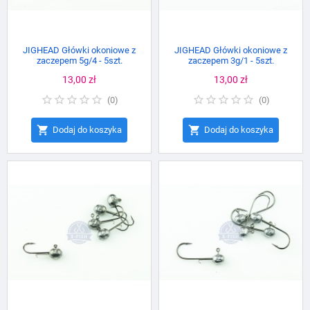
JIGHEAD Główki okoniowe z
JIGHEAD Główki okoniowe z
zaczepem 5g/4 - 5szt.
zaczepem 3g/1 - 5szt.
Cena
13,00 zł
Cena
13,00 zł
(
0
)
(
0
)


Dodaj do koszyka
Dodaj do koszyka