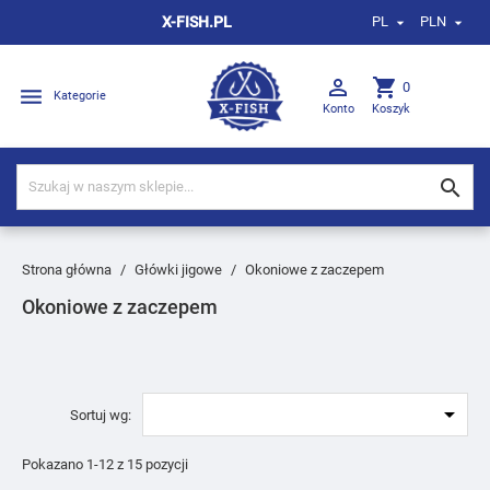
X-FISH.PL
PL
PLN



shopping_cart
0

Kategorie
Konto
Koszyk

Strona główna
Główki jigowe
Okoniowe z zaczepem
Okoniowe z zaczepem

Sortuj wg:
Pokazano 1-12 z 15 pozycji