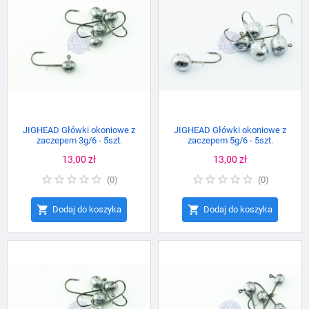
JIGHEAD Główki okoniowe z
JIGHEAD Główki okoniowe z
zaczepem 3g/6 - 5szt.
zaczepem 5g/6 - 5szt.
Cena
13,00 zł
Cena
13,00 zł
(
0
)
(
0
)


Dodaj do koszyka
Dodaj do koszyka