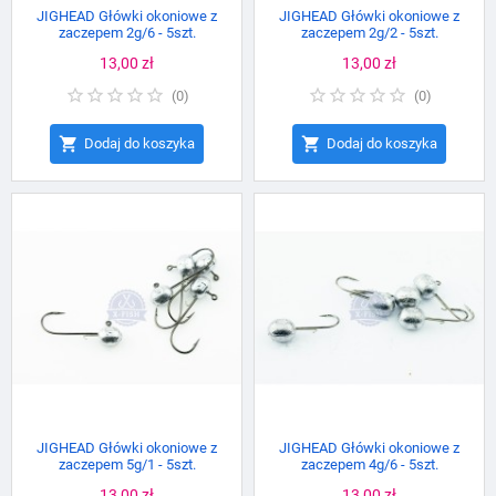
JIGHEAD Główki okoniowe z
JIGHEAD Główki okoniowe z
zaczepem 2g/6 - 5szt.
zaczepem 2g/2 - 5szt.
Cena
13,00 zł
Cena
13,00 zł
(
0
)
(
0
)


Dodaj do koszyka
Dodaj do koszyka
JIGHEAD Główki okoniowe z
JIGHEAD Główki okoniowe z
zaczepem 5g/1 - 5szt.
zaczepem 4g/6 - 5szt.
Cena
13,00 zł
Cena
13,00 zł