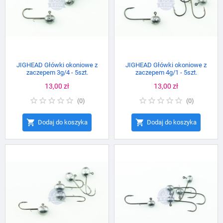
JIGHEAD Główki okoniowe z
JIGHEAD Główki okoniowe z
zaczepem 3g/4 - 5szt.
zaczepem 4g/1 - 5szt.
Cena
13,00 zł
Cena
13,00 zł
(
0
)
(
0
)


Dodaj do koszyka
Dodaj do koszyka