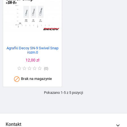
Agrafki Decoy SN-9 Swivel Snap
rozm.0
Cena
12,00 zł
(
0
)

Brak na magazynie
Pokazano 1-5 z 5 pozycji
Kontakt
