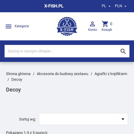
X-FISH.PL
PL
PLN



shopping_cart
0

Kategorie
Konto
Koszyk

Strona główna
Akcesoria do budowy zestawu
Agrafki z krętlikiem
Decoy
Decoy

Sortuj wg:
Pokazano 1-5 z 5 pozycji