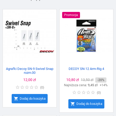
Promocja
Agrafki Decoy SN-9 Swivel Snap
DECOY SN-12 Arm-Rig 4
rozm.00
Cena
12,00 zł
Cena
10,80 zł
Cena
13,50 zł
-20%
Najniższa cena:
podstawowa
9,45 zł
+14%
(
0
)
(
0
)

Dodaj do koszyka

Dodaj do koszyka