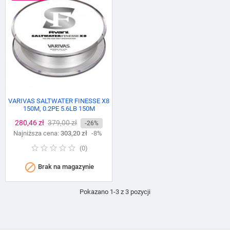
VARIVAS SALTWATER FINESSE X8
150M, 0.2PE 5.6LB 150M
Cena
280,46 zł
Cena
379,00 zł
-26%
Najniższa cena:
podstawowa
303,20 zł
-8%
(
0
)

Brak na magazynie
Pokazano 1-3 z 3 pozycji