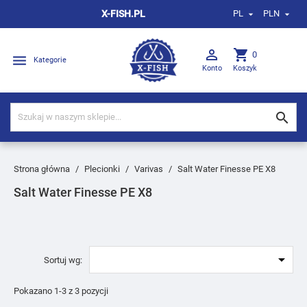
X-FISH.PL
PL
PLN



shopping_cart
0

Kategorie
Konto
Koszyk

Strona główna
Plecionki
Varivas
Salt Water Finesse PE X8
Salt Water Finesse PE X8

Sortuj wg:
Pokazano 1-3 z 3 pozycji