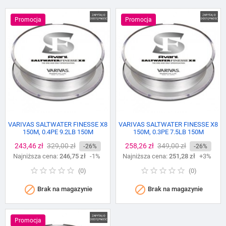
Promocja
Promocja
VARIVAS SALTWATER FINESSE X8
VARIVAS SALTWATER FINESSE X8
150M, 0.4PE 9.2LB 150M
150M, 0.3PE 7.5LB 150M
Cena
243,46 zł
Cena
329,00 zł
Cena
258,26 zł
Cena
349,00 zł
-26%
-26%
Najniższa cena:
podstawowa
246,75 zł
-1%
Najniższa cena:
podstawowa
251,28 zł
+3%
(
0
)
(
0
)


Brak na magazynie
Brak na magazynie
Promocja