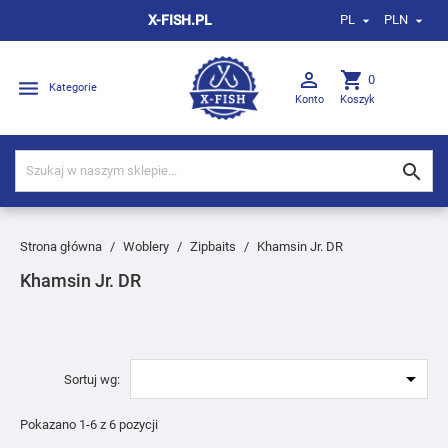
X-FISH.PL
PL
PLN



shopping_cart
0

Kategorie
Konto
Koszyk

Strona główna
Woblery
Zipbaits
Khamsin Jr. DR
Khamsin Jr. DR

Sortuj wg:
Pokazano 1-6 z 6 pozycji