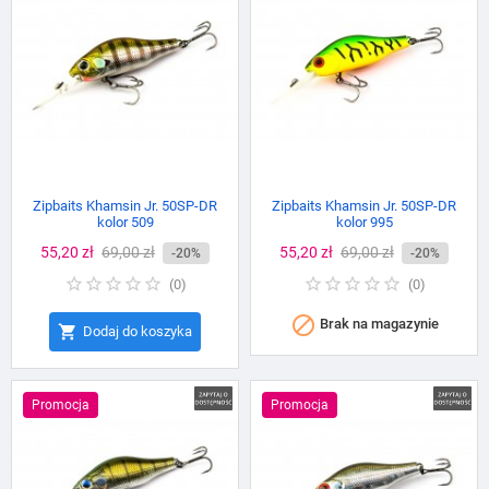
Zipbaits Khamsin Jr. 50SP-DR
Zipbaits Khamsin Jr. 50SP-DR
kolor 509
kolor 995
Cena
55,20 zł
Cena
69,00 zł
Cena
55,20 zł
Cena
69,00 zł
-20%
-20%
podstawowa
podstawowa
(
0
)
(
0
)

Brak na magazynie

Dodaj do koszyka
Promocja
Promocja