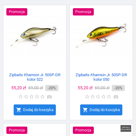
Promocja
Promocja
Zipbaits Khamsin Jr. 50SP-DR
Zipbaits Khamsin Jr. 50SP-DR
kolor 522
kolor 050
Cena
55,20 zł
Cena
69,00 zł
Cena
55,20 zł
Cena
69,00 zł
-20%
-20%
podstawowa
podstawowa
(
0
)
(
0
)


Dodaj do koszyka
Dodaj do koszyka
Promocja
Promocja