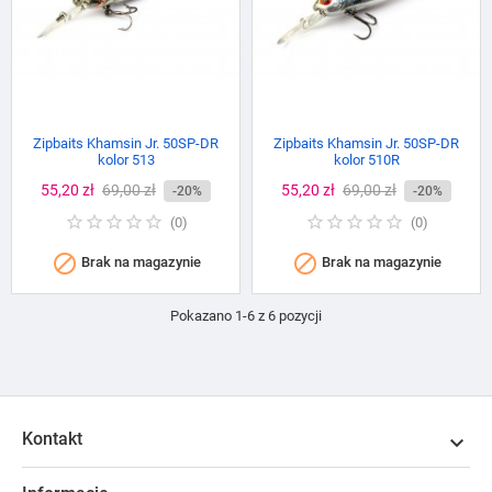
Zipbaits Khamsin Jr. 50SP-DR
Zipbaits Khamsin Jr. 50SP-DR
kolor 513
kolor 510R
Cena
55,20 zł
Cena
69,00 zł
Cena
55,20 zł
Cena
69,00 zł
-20%
-20%
podstawowa
podstawowa
(
0
)
(
0
)


Brak na magazynie
Brak na magazynie
Pokazano 1-6 z 6 pozycji
Kontakt
