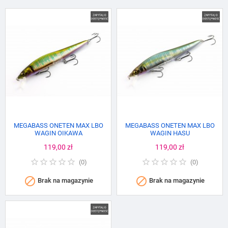
MEGABASS ONETEN MAX LBO
MEGABASS ONETEN MAX LBO
WAGIN OIKAWA
WAGIN HASU
Cena
119,00 zł
Cena
119,00 zł
(
0
)
(
0
)


Brak na magazynie
Brak na magazynie