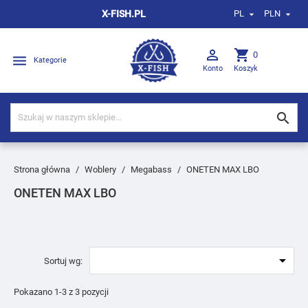
X-FISH.PL
PL
PLN



shopping_cart
0

Kategorie
Konto
Koszyk

Strona główna
Woblery
Megabass
ONETEN MAX LBO
ONETEN MAX LBO

Sortuj wg:
Pokazano 1-3 z 3 pozycji