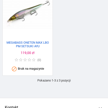
MEGABASS ONETEN MAX LBO
PM SETSUKI AYU
Cena
119,00 zł
(
0
)

Brak na magazynie
Pokazano 1-3 z 3 pozycji
Kontakt