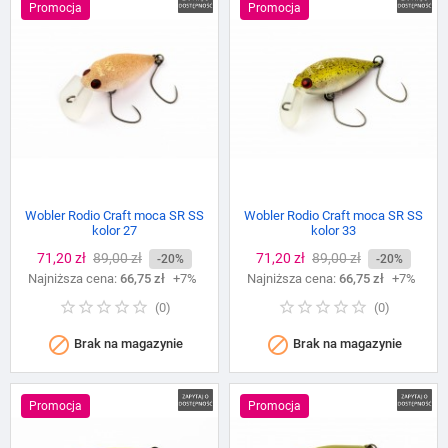
Promocja
Promocja
Wobler Rodio Craft moca SR SS
Wobler Rodio Craft moca SR SS
kolor 27
kolor 33
Cena
71,20 zł
Cena
89,00 zł
Cena
71,20 zł
Cena
89,00 zł
-20%
-20%
Najniższa cena:
podstawowa
66,75 zł
+7%
Najniższa cena:
podstawowa
66,75 zł
+7%
(
0
)
(
0
)


Brak na magazynie
Brak na magazynie
Promocja
Promocja