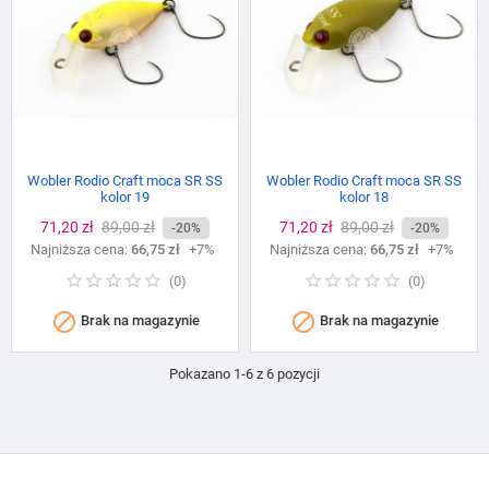
Wobler Rodio Craft moca SR SS
Wobler Rodio Craft moca SR SS
kolor 19
kolor 18
Cena
71,20 zł
Cena
89,00 zł
Cena
71,20 zł
Cena
89,00 zł
-20%
-20%
Najniższa cena:
podstawowa
66,75 zł
+7%
Najniższa cena:
podstawowa
66,75 zł
+7%
(
0
)
(
0
)


Brak na magazynie
Brak na magazynie
Pokazano 1-6 z 6 pozycji