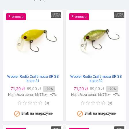
Promocja
Promocja
Wobler Rodio Craft moca SR SS
Wobler Rodio Craft moca SR SS
kolor 31
kolor 32
Cena
71,20 zł
Cena
89,00 zł
Cena
71,20 zł
Cena
89,00 zł
-20%
-20%
Najniższa cena:
podstawowa
66,75 zł
+7%
Najniższa cena:
podstawowa
66,75 zł
+7%
(
0
)
(
0
)


Brak na magazynie
Brak na magazynie