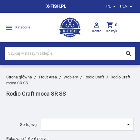
X-FISH.PL
PL
PLN



shopping_cart
0

Kategorie
Konto
Koszyk

Strona główna
Trout Area
Woblery
Rodio Craft
Rodio Craft
moca SR SS
Rodio Craft moca SR SS

Sortuj wg:
Pokazano 1-6 z 6 pozycji