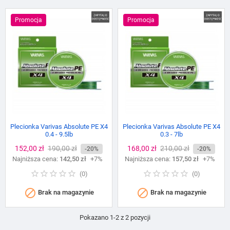
Promocja
Promocja
Plecionka Varivas Absolute PE X4
Plecionka Varivas Absolute PE X4
0.4 - 9.5lb
0.3 - 7lb
Cena
152,00 zł
Cena
190,00 zł
Cena
168,00 zł
Cena
210,00 zł
-20%
-20%
Najniższa cena:
podstawowa
142,50 zł
+7%
Najniższa cena:
podstawowa
157,50 zł
+7%
(
0
)
(
0
)


Brak na magazynie
Brak na magazynie
Pokazano 1-2 z 2 pozycji