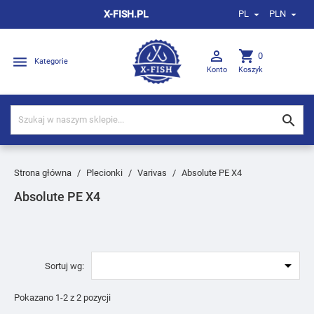
X-FISH.PL
PL
PLN



shopping_cart
0

Kategorie
Konto
Koszyk

Strona główna
Plecionki
Varivas
Absolute PE X4
Absolute PE X4

Sortuj wg:
Pokazano 1-2 z 2 pozycji