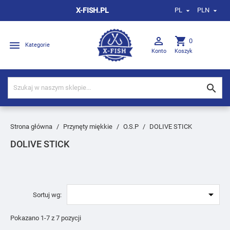
X-FISH.PL
PL
PLN



shopping_cart
0

Kategorie
Konto
Koszyk

Strona główna
Przynęty miękkie
O.S.P
DOLIVE STICK
DOLIVE STICK

Sortuj wg:
Pokazano 1-7 z 7 pozycji