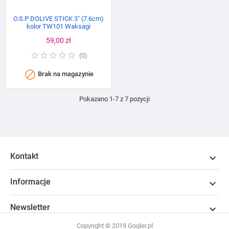
O.S.P DOLIVE STICK 3" (7.6cm)
kolor TW101 Waksagi
Cena
59,00 zł
(
0
)

Brak na magazynie
Pokazano 1-7 z 7 pozycji
Kontakt

Informacje

Newsletter

Copyright © 2019 Gogler.pl