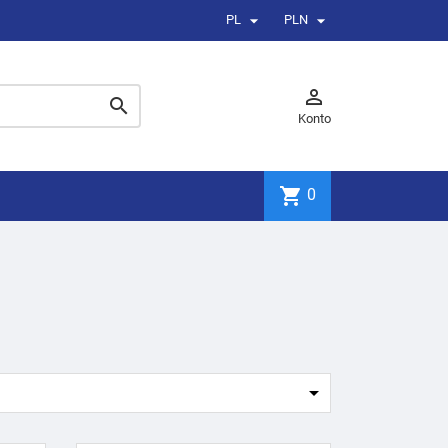


PL
PLN


Konto
shopping_cart
0
