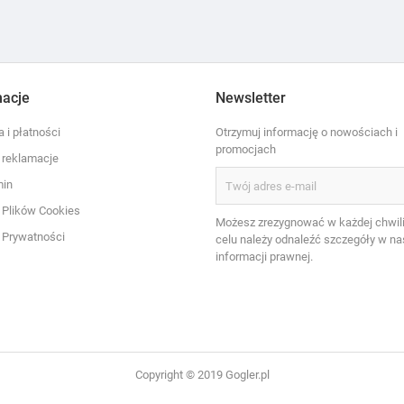
macje
Newsletter
 i płatności
Otrzymuj informację o nowościach i
promocjach
i reklamacje
min
a Plików Cookies
Możesz zrezygnować w każdej chwili
a Prywatności
celu należy odnaleźć szczegóły w na
informacji prawnej.
Copyright © 2019 Gogler.pl