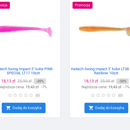
ocja
Promocja
tech Swing Impact 3" kolor PINK
Keitech Swing Impact 3" kolor LT08
SPECIAL LT17 10szt.
Rainbow 10szt.
Cena
18,13 zł
Cena
25,90 zł
Cena
18,13 zł
Cena
25,90 zł
-30%
-30%
Najniższa cena:
podstawowa
19,43 zł
-7%
Najniższa cena:
podstawowa
19,43 zł
-7%
(
0
)
(
0
)


Dodaj do koszyka
Dodaj do koszyka