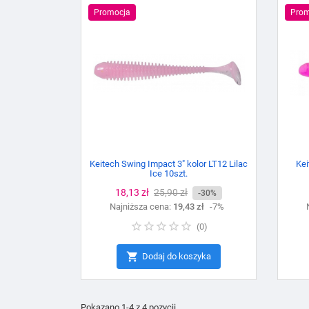
Promocja
Prom
Keitech Swing Impact 3" kolor LT12 Lilac
Kei
Ice 10szt.
Cena
18,13 zł
Cena
25,90 zł
-30%
Najniższa cena:
podstawowa
19,43 zł
-7%
(
0
)

Dodaj do koszyka
Pokazano 1-4 z 4 pozycji