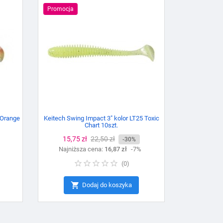
Promocja
 Orange
Keitech Swing Impact 3" kolor LT25 Toxic
Chart 10szt.
Cena
15,75 zł
Cena
22,50 zł
-30%
Najniższa cena:
podstawowa
16,87 zł
-7%
(
0
)

Dodaj do koszyka