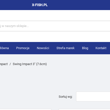
X-FISH.PL
główna
Promocje
Nowości
Strefa marek
Blog
Kontakt
mpact
Swing Impact 3" (7.6cm)
Sortuj wg: