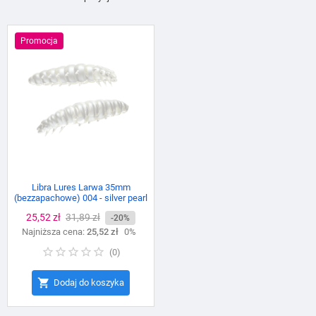
Promocja
Libra Lures Larwa 35mm
(bezzapachowe) 004 - silver pearl
Cena
25,52 zł
Cena
31,89 zł
-20%
Najniższa cena:
podstawowa
25,52 zł
0%
(
0
)

Dodaj do koszyka