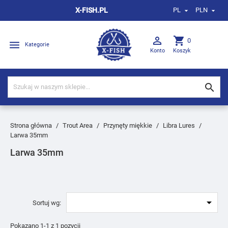
X-FISH.PL
PL
PLN



shopping_cart
0

Kategorie
Konto
Koszyk

Strona główna
Trout Area
Przynęty miękkie
Libra Lures
Larwa 35mm
Larwa 35mm

Sortuj wg:
Pokazano 1-1 z 1 pozycji