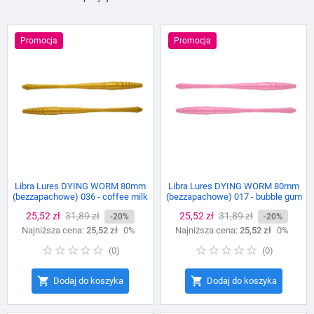
Promocja
Promocja
Libra Lures DYING WORM 80mm
Libra Lures DYING WORM 80mm
(bezzapachowe) 036 - coffee milk
(bezzapachowe) 017 - bubble gum
Cena
25,52 zł
Cena
31,89 zł
Cena
25,52 zł
Cena
31,89 zł
-20%
-20%
Najniższa cena:
podstawowa
25,52 zł
0%
Najniższa cena:
podstawowa
25,52 zł
0%
(
0
)
(
0
)


Dodaj do koszyka
Dodaj do koszyka