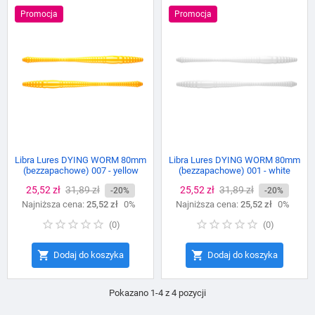
Promocja
Promocja
Libra Lures DYING WORM 80mm
Libra Lures DYING WORM 80mm
(bezzapachowe) 007 - yellow
(bezzapachowe) 001 - white
Cena
25,52 zł
Cena
31,89 zł
Cena
25,52 zł
Cena
31,89 zł
-20%
-20%
Najniższa cena:
podstawowa
25,52 zł
0%
Najniższa cena:
podstawowa
25,52 zł
0%
(
0
)
(
0
)


Dodaj do koszyka
Dodaj do koszyka
Pokazano 1-4 z 4 pozycji