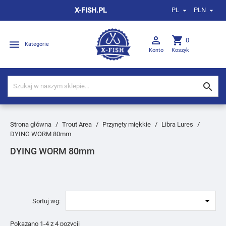
X-FISH.PL
PL
PLN



shopping_cart
0

Kategorie
Konto
Koszyk

Strona główna
Trout Area
Przynęty miękkie
Libra Lures
DYING WORM 80mm
DYING WORM 80mm

Sortuj wg:
Pokazano 1-4 z 4 pozycji