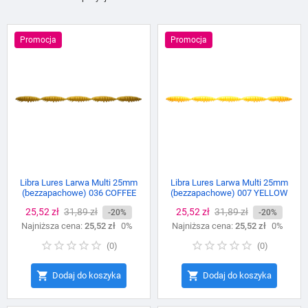
Promocja
Promocja
Libra Lures Larwa Multi 25mm
Libra Lures Larwa Multi 25mm
(bezzapachowe) 036 COFFEE
(bezzapachowe) 007 YELLOW
MILK
Cena
25,52 zł
Cena
31,89 zł
Cena
25,52 zł
Cena
31,89 zł
-20%
-20%
Najniższa cena:
podstawowa
25,52 zł
0%
Najniższa cena:
podstawowa
25,52 zł
0%
(
0
)
(
0
)


Dodaj do koszyka
Dodaj do koszyka