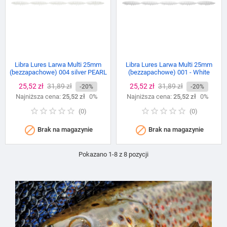
Libra Lures Larwa Multi 25mm
Libra Lures Larwa Multi 25mm
(bezzapachowe) 004 silver PEARL
(bezzapachowe) 001 - White
Cena
25,52 zł
Cena
31,89 zł
Cena
25,52 zł
Cena
31,89 zł
-20%
-20%
Najniższa cena:
podstawowa
25,52 zł
0%
Najniższa cena:
podstawowa
25,52 zł
0%
(
0
)
(
0
)


Brak na magazynie
Brak na magazynie
Pokazano 1-8 z 8 pozycji