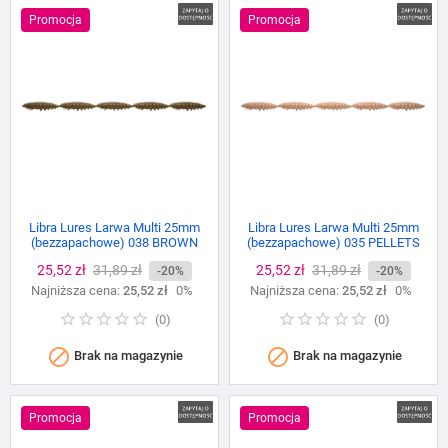
Promocja
Promocja
Libra Lures Larwa Multi 25mm
Libra Lures Larwa Multi 25mm
(bezzapachowe) 038 BROWN
(bezzapachowe) 035 PELLETS
Cena
25,52 zł
Cena
31,89 zł
Cena
25,52 zł
Cena
31,89 zł
-20%
-20%
Najniższa cena:
podstawowa
25,52 zł
0%
Najniższa cena:
podstawowa
25,52 zł
0%
(
0
)
(
0
)


Brak na magazynie
Brak na magazynie
Promocja
Promocja