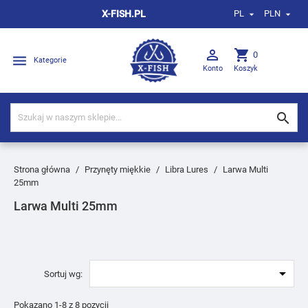
X-FISH.PL
PL
PLN



shopping_cart
0

Kategorie
Konto
Koszyk

Strona główna
Przynęty miękkie
Libra Lures
Larwa Multi
25mm
Larwa Multi 25mm

Sortuj wg:
Pokazano 1-8 z 8 pozycji