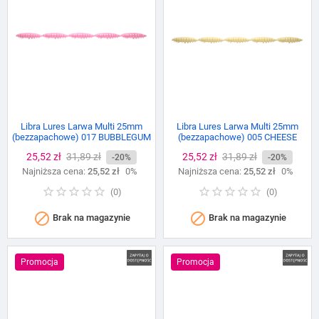
Libra Lures Larwa Multi 25mm
Libra Lures Larwa Multi 25mm
(bezzapachowe) 017 BUBBLEGUM
(bezzapachowe) 005 CHEESE
Cena
25,52 zł
Cena
31,89 zł
Cena
25,52 zł
Cena
31,89 zł
-20%
-20%
Najniższa cena:
podstawowa
25,52 zł
0%
Najniższa cena:
podstawowa
25,52 zł
0%
(
0
)
(
0
)


Brak na magazynie
Brak na magazynie
Promocja
Promocja