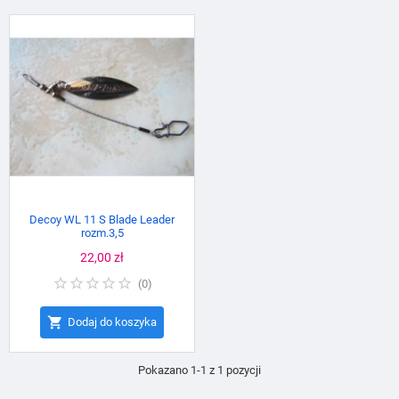
Decoy WL 11 S Blade Leader
rozm.3,5
Cena
22,00 zł
(
0
)

Dodaj do koszyka
Pokazano 1-1 z 1 pozycji