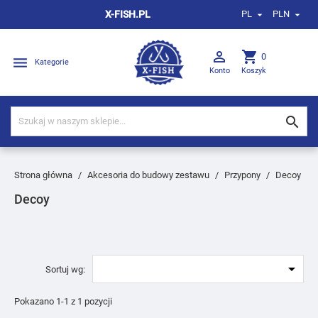
X-FISH.PL
PL
PLN



shopping_cart
0

Kategorie
Konto
Koszyk

Strona główna
Akcesoria do budowy zestawu
Przypony
Decoy
Decoy

Sortuj wg:
Pokazano 1-1 z 1 pozycji