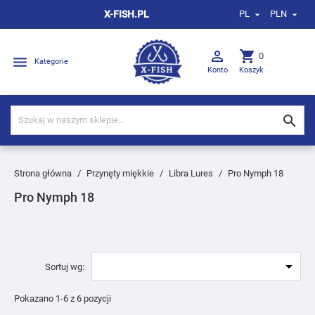
X-FISH.PL
PL
PLN



shopping_cart
0

Kategorie
Konto
Koszyk

Strona główna
Przynęty miękkie
Libra Lures
Pro Nymph 18
Pro Nymph 18

Sortuj wg:
Pokazano 1-6 z 6 pozycji