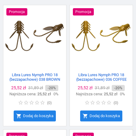
Promocja
Promocja
Libra Lures Nymph PRO 18
Libra Lures Nymph PRO 18
(bezzapachowe) 038 BROWN
(bezzapachowe) 036 COFFEE
MILK
Cena
25,52 zł
Cena
31,89 zł
Cena
25,52 zł
Cena
31,89 zł
-20%
-20%
Najniższa cena:
podstawowa
25,52 zł
0%
Najniższa cena:
podstawowa
25,52 zł
0%
(
0
)
(
0
)


Dodaj do koszyka
Dodaj do koszyka