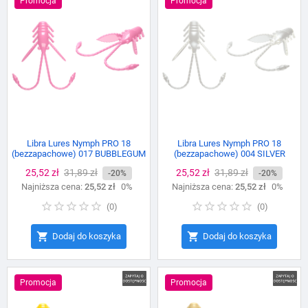
Promocja
Promocja
Libra Lures Nymph PRO 18
Libra Lures Nymph PRO 18
(bezzapachowe) 017 BUBBLEGUM
(bezzapachowe) 004 SILVER
PEARL
Cena
25,52 zł
Cena
31,89 zł
Cena
25,52 zł
Cena
31,89 zł
-20%
-20%
Najniższa cena:
podstawowa
25,52 zł
0%
Najniższa cena:
podstawowa
25,52 zł
0%
(
0
)
(
0
)


Dodaj do koszyka
Dodaj do koszyka
Promocja
Promocja