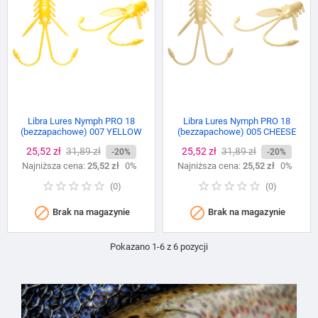
Libra Lures Nymph PRO 18
Libra Lures Nymph PRO 18
(bezzapachowe) 007 YELLOW
(bezzapachowe) 005 CHEESE
Cena
25,52 zł
Cena
31,89 zł
Cena
25,52 zł
Cena
31,89 zł
-20%
-20%
Najniższa cena:
podstawowa
25,52 zł
0%
Najniższa cena:
podstawowa
25,52 zł
0%
(
0
)
(
0
)


Brak na magazynie
Brak na magazynie
Pokazano 1-6 z 6 pozycji